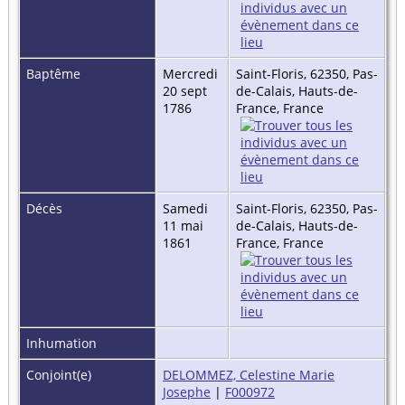
Baptême
Mercredi
Saint-Floris, 62350, Pas-
20 sept
de-Calais, Hauts-de-
1786
France, France
Décès
Samedi
Saint-Floris, 62350, Pas-
11 mai
de-Calais, Hauts-de-
1861
France, France
Inhumation
Conjoint(e)
DELOMMEZ, Celestine Marie
Josephe
|
F000972