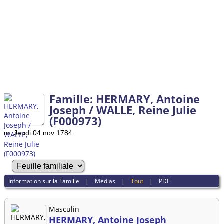
Famille: HERMARY, Antoine
Joseph / WALLE, Reine Julie
(F000973)
m. Jeudi 04 nov 1784
Information sur la Famille
|
Médias
|
Tout
|
PDF
Masculin
HERMARY, Antoine Joseph