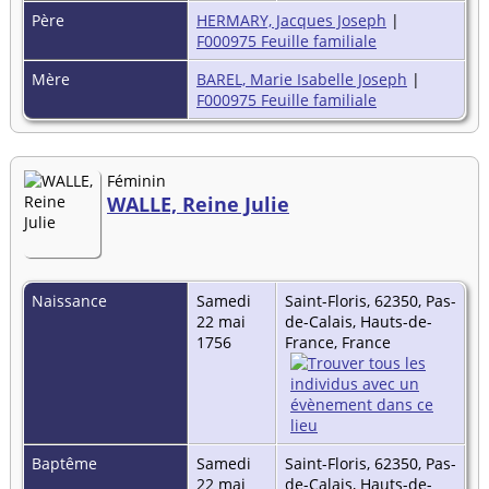
Père
HERMARY, Jacques Joseph
|
F000975 Feuille familiale
Mère
BAREL, Marie Isabelle Joseph
|
F000975 Feuille familiale
Féminin
WALLE, Reine Julie
Naissance
Samedi
Saint-Floris, 62350, Pas-
22 mai
de-Calais, Hauts-de-
1756
France, France
Baptême
Samedi
Saint-Floris, 62350, Pas-
22 mai
de-Calais, Hauts-de-