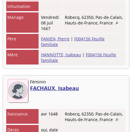
Inhumation
Mariage
Vendredi
Robecq, 62350, Pas-de-Calais,
08 juil
Hauts-de-France, France
1667
Père
FANIEN, Pierre
|
F004156 Feuille
familiale
Mère
HANNOTTE, Isabeau
|
F004156 Feuille
familiale
Féminin
FACHAUX, Isabeau
Naissance
avr 1648
Robecq, 62350, Pas-de-Calais,
Hauts-de-France, France
Décès
oui, date