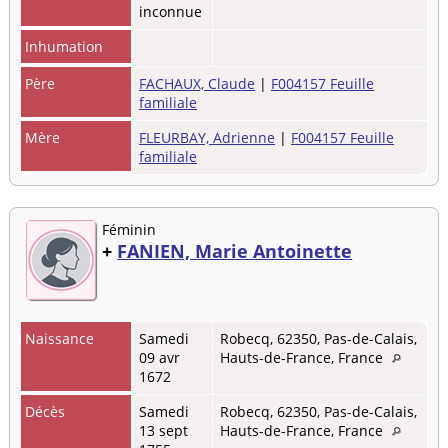
inconnue
Inhumation
Père
FACHAUX, Claude
|
F004157 Feuille
familiale
Mère
FLEURBAY, Adrienne
|
F004157 Feuille
familiale
Féminin
+
FANIEN, Marie Antoinette
Naissance
Samedi
Robecq, 62350, Pas-de-Calais,
09 avr
Hauts-de-France, France
1672
Décès
Samedi
Robecq, 62350, Pas-de-Calais,
13 sept
Hauts-de-France, France