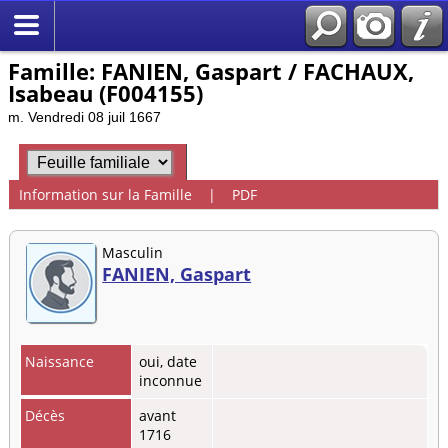
Famille: FANIEN, Gaspart / FACHAUX,
Isabeau (F004155)
m. Vendredi 08 juil 1667
Information sur la Famille
|
PDF
Masculin
FANIEN, Gaspart
Naissance
oui, date
inconnue
Décès
avant
1716