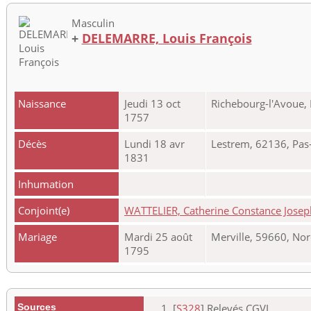
Masculin
+
DELEMARRE, Louis François
Naissance
Jeudi 13 oct
Richebourg-l'Avoue, 
1757
Décès
Lundi 18 avr
Lestrem, 62136, Pas-
1831
Inhumation
Conjoint(e)
WATTELIER, Catherine Constance Josep
Mariage
Mardi 25 août
Merville, 59660, Nor
1795
Sources
[
S328
] Relevés CGVL.