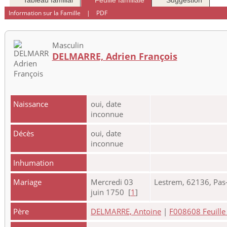
Tableau familial
Feuille familiale
Suggestion
Information sur la Famille
|
PDF
Masculin
DELMARRE, Adrien François
Naissance
oui, date
inconnue
Décès
oui, date
inconnue
Inhumation
Mariage
Mercredi 03
Lestrem, 62136, Pas-
juin 1750 [
1
]
Père
DELMARRE, Antoine
|
F008608 Feuille 