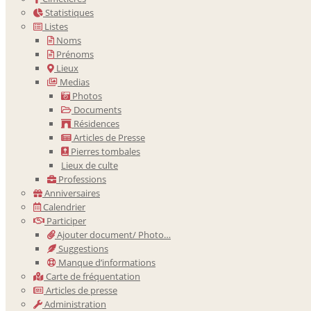
Statistiques
Listes
Noms
Prénoms
Lieux
Medias
Photos
Documents
Résidences
Articles de Presse
Pierres tombales
Lieux de culte
Professions
Anniversaires
Calendrier
Participer
Ajouter document/ Photo…
Suggestions
Manque d’informations
Carte de fréquentation
Articles de presse
Administration