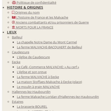
Politique de confidentialité
HISTOIRE & ORIGINES
Origines du nom
L’histoire de France et les Malvache
Anciens combattants et/ou prisonniers de Guerre
MORTS POUR LA FRANCE
LIEUX
Bailleul
La chapelle Notre Dame du Mont Carmel
La ferme MALVACHE-BACQUAERT de Bailleul
Caudescure
L’église de Caudescure
Eecke
Le Café -Commerce MALVACHE: « Au cerf »
L’église et son orgue
La ferme MALVACHE à Eecke
La maison Stoffaes-Malvache à Eecke (place)
Le moulin à grain MALVACHE
Hallennes-lez-Haubourdin
La ferme Malvache-Loridan d’Hallennes-lez-Haubourdin
Estaires
La brasserie BOUREL