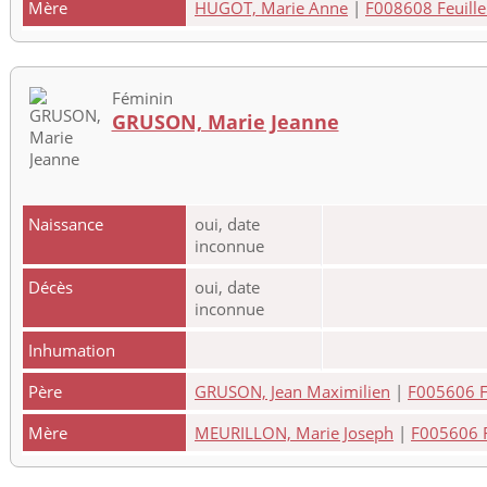
Mère
HUGOT, Marie Anne
|
F008608 Feuille 
Féminin
GRUSON, Marie Jeanne
Naissance
oui, date
inconnue
Décès
oui, date
inconnue
Inhumation
Père
GRUSON, Jean Maximilien
|
F005606 Fe
Mère
MEURILLON, Marie Joseph
|
F005606 Fe