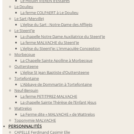
Le moulin VIEREN d’Estaires
Le Doulieu
La ferme COLPAERT à Le Doulieu
Le Sart (Merville)
L’église du Sart : Notre-Dame des Affligés
Le Steent’je
La chapelle Notre Dame Auxiliatrice du Steent’je
La ferme MALVACHE du Steent’je
L’église du Steent’je: L’immaculée Conception
Morbecque
La Chapelle Sainte Apolline à Morbecque
Outtersteene
L’église St Jean Baptiste d’Outtersteene
Tortefontaine
L’Abbaye de Dommartin à Tortefontaine
Neuf-Berquin
La ferme PETITPREZ-MALVACHE
La chapelle Sainte Thérèse de l’Enfant Jésus
Wattrelos
La Ferme dite « MALVACHE » de Wattrelos
Toponymie MALVACHE
PERSONNALITÉS
CAPELLE Ferdinand Casimir Elie