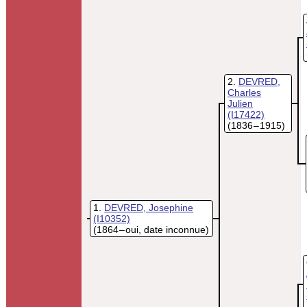
2
DEVRED,
Charles
Julien
(I17422)
(1836 – 1915)
1
DEVRED, Josephine
(I10352)
(1864 – oui, date inconnue)