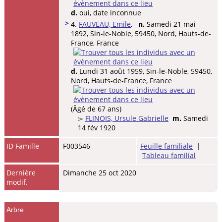
d.
oui, date inconnue
>
4.
FAUVEAU, Emile
,
n.
Samedi 21 mai
1892, Sin-le-Noble, 59450, Nord, Hauts-de-
France, France
d.
Lundi 31 août 1959, Sin-le-Noble, 59450,
Nord, Hauts-de-France, France
(Âgé de 67 ans)
▻
FLINOIS, Ursule Gabrielle
m.
Samedi
14 fév 1920
ID Famille
F003546
Feuille familiale
|
Tableau familial
Dernière
Dimanche 25 oct 2020
modif.
Arbre