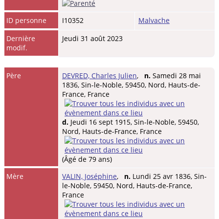
ID personne
I10352
Malvache
Dernière
Jeudi 31 août 2023
modif.
Père
DEVRED, Charles Julien
,
n.
Samedi 28 mai
1836, Sin-le-Noble, 59450, Nord, Hauts-de-
France, France
d.
Jeudi 16 sept 1915, Sin-le-Noble, 59450,
Nord, Hauts-de-France, France
(Âgé de 79 ans)
Mère
VALIN, Joséphine
,
n.
Lundi 25 avr 1836, Sin-
le-Noble, 59450, Nord, Hauts-de-France,
France