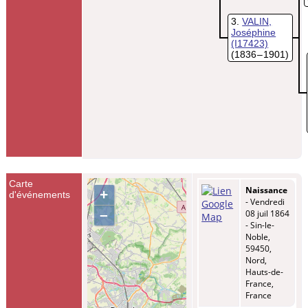
3
VALIN,
Joséphine
(I17423)
(1836 – 1901)
Carte
Naissance
+
d'événements
- Vendredi
–
08 juil 1864
- Sin-le-
Noble,
59450,
Nord,
Hauts-de-
France,
France