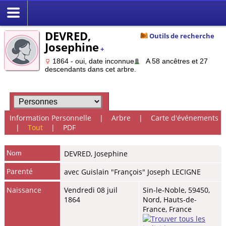
DEVRED,
Outils de recherche
Josephine
+
1864 - oui, date inconnue
A 58 ancêtres et 27
descendants dans cet arbre.
Information Personnelle
|
Arbre
|
Carte d'événements
|
Tout
|
PDF
Nom
DEVRED
,
Josephine
Parenté
avec Guislain "François" Joseph LECIGNE
Naissance
Vendredi 08 juil
Sin-le-Noble, 59450,
1864
Nord, Hauts-de-
France, France