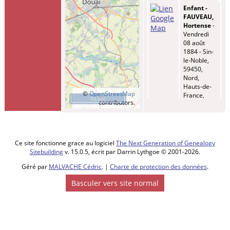
Enfant -
FAUVEAU,
Hortense
-
Vendredi
08 août
1884 - Sin-
le-Noble,
59450,
Nord,
Hauts-de-
©
OpenStreetMap
France,
10 km
contributors.
France
Mariage
-
Lundi 15
sept 1884 -
Ce site fonctionne grace au logiciel
The Next Generation of Genealogy
Sin-le-
Sitebuilding
v. 15.0.5, écrit par Darrin Lythgoe © 2001-2026.
Noble,
59450,
Géré par
MALVACHE Cédric
. |
Charte de protection des données
.
Nord,
Basculer vers site normal
Hauts-de-
France,
France
Enfant -
FAUVEAU,