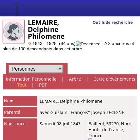
LEMAIRE,
Outils de recherche
Delphine
Philomene
1843 - 1928 (84 ans)
A 2 ancêtres et
plus de 100 descendants dans cet arbre.
Information Personnelle
|
Arbre
|
Carte d'événements
|
Tout
|
PDF
Nom
LEMAIRE
,
Delphine Philomene
Parenté
avec Guislain "François" Joseph LECIGNE
Naissance
Samedi 08 juil 1843
Bailleul, 59270, Nord,
Hauts-de-France,
France