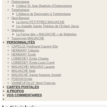
Outtersteene
L’église St Jean Baptiste d’Outtersteene
Tortefontaine
L’Abbaye de Dommartin à Tortefontaine
Neuf-Berquin
La ferme PETITPREZ-MALVACHE
La chapelle Sainte Thérèse de l’Enfant Jésus
Wattrelos
La Ferme dite « MALVACHE » de Wattrelos
Toponymie MALVACHE
PERSONNALITÉS
CAPELLE Ferdinand Casimir Elie
HERMARY Célestin
HERMARY Emile
LOBBEDEY Emile Charles
LOBBEDEY Émile-Louis-Cornil
MALVACHE/ MALVAIS Laurent
MALVACHE Noël
MALVACHE Xavier Auguste Joseph
PODVIN Emile
VANNEUFVILLE Henri François
CARTES POSTALES
A PROPOS
VOS COMMENTAIRES