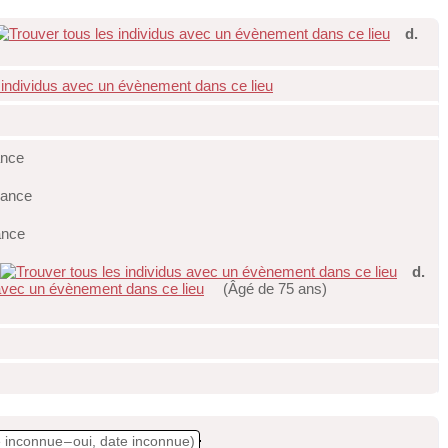
d.
ance
rance
ance
d.
(Âgé de 75 ans)
e inconnue – oui, date inconnue)