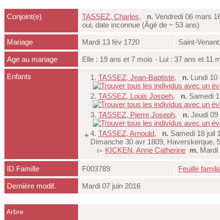
Conjoint(e)
TASSEZ, Charles
,
n.
Vendredi 06 mars 16
oui, date inconnue (Âgé de ~ 53 ans)
Mariage
Mardi 13 fév 1720
Saint-Venant
Age au mariage
Elle : 19 ans et 7 mois - Lui : 37 ans et 11 
Enfants
1.
TASSEZ, Jean-Baptiste
,
n.
Lundi 10 
2.
TASSEZ, Louis Jospeh
,
n.
Samedi 16
3.
TASSEZ, Pierre Joseph
,
n.
Jeudi 09 
4.
TASSEZ, Arnould
,
n.
Samedi 18 juil 
+
Dimanche 30 avr 1809, Haverskerque, 
▻
KICKEN, Anne Catherine
m.
Mardi
ID Famille
F003789
Feuille famili
Dernière modif.
Mardi 07 juin 2016
Arbre