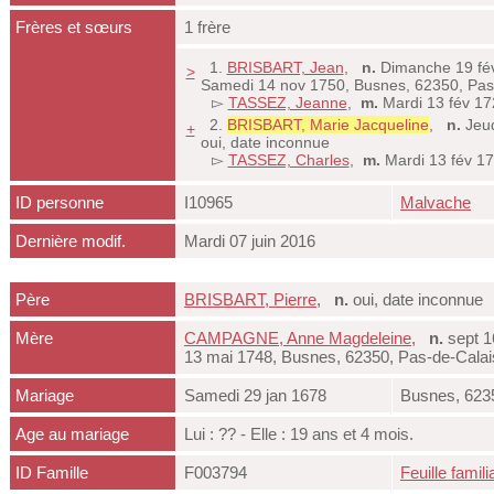
Frères et sœurs
1 frère
1.
BRISBART, Jean
,
n.
Dimanche 19 fév
>
Samedi 14 nov 1750, Busnes, 62350, Pas
▻
TASSEZ, Jeanne
,
m.
Mardi 13 fév 17
2.
BRISBART, Marie Jacqueline
,
n.
Jeud
+
oui, date inconnue
▻
TASSEZ, Charles
,
m.
Mardi 13 fév 1
ID personne
I10965
Malvache
Dernière modif.
Mardi 07 juin 2016
Père
BRISBART, Pierre
,
n.
oui, date inconnu
Mère
CAMPAGNE, Anne Magdeleine
,
n.
sept 1
13 mai 1748, Busnes, 62350, Pas-de-Cala
Mariage
Samedi 29 jan 1678
Busnes, 623
Age au mariage
Lui : ?? - Elle : 19 ans et 4 mois.
ID Famille
F003794
Feuille famili