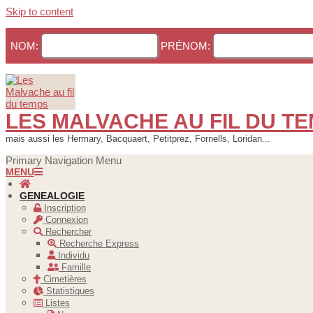
Skip to content
NOM:
PRÉNOM:
LES MALVACHE AU FIL DU T
mais aussi les Hermary, Bacquaert, Petitprez, Fornells, Loridan...
Primary Navigation Menu
MENU
GENEALOGIE
Inscription
Connexion
Rechercher
Recherche Express
Individu
Famille
Cimetières
Statistiques
Listes