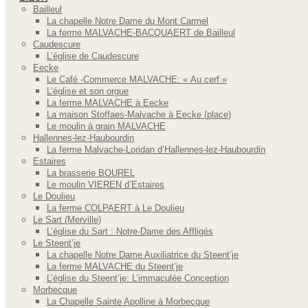
Bailleul
La chapelle Notre Dame du Mont Carmel
La ferme MALVACHE-BACQUAERT de Bailleul
Caudescure
L’église de Caudescure
Eecke
Le Café -Commerce MALVACHE: « Au cerf »
L’église et son orgue
La ferme MALVACHE à Eecke
La maison Stoffaes-Malvache à Eecke (place)
Le moulin à grain MALVACHE
Hallennes-lez-Haubourdin
La ferme Malvache-Loridan d’Hallennes-lez-Haubourdin
Estaires
La brasserie BOUREL
Le moulin VIEREN d’Estaires
Le Doulieu
La ferme COLPAERT à Le Doulieu
Le Sart (Merville)
L’église du Sart : Notre-Dame des Affligés
Le Steent’je
La chapelle Notre Dame Auxiliatrice du Steent’je
La ferme MALVACHE du Steent’je
L’église du Steent’je: L’immaculée Conception
Morbecque
La Chapelle Sainte Apolline à Morbecque