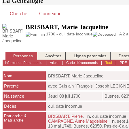
La Généalogie
Chercher
Connexion
BRISBART, Marie Jacqueline
1700 - oui, date inconnue
A 2 an
Personnes
Ancêtres
Lignes parentales
Desc
Information Personnelle
|
Arbre
|
Carte d'événements
|
Tout
|
PDF
Nom
BRISBART
,
Marie Jacqueline
Parenté
avec Guislain "François" Joseph LECIGN
Naissance
Jeudi 08 juil 1700
Busnes, 623
Décès
oui, date inconnue
Patriarche &
BRISBART, Pierre
,
n.
oui, date inconnu
Matriarche
CAMPAGNE, Anne Magdeleine
,
n.
sept 1
13 mai 1748, Busnes, 62350, Pas-de-Cala