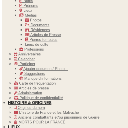
Noms
Prénoms
Lieux
Medias
Photos
Documents
Résidences
Articles de Presse
Pierres tombales
Lieux de culte
Professions
Anniversaires
Calendrier
Participer
Ajouter document/ Photo…
Suggestions
Manque d’informations
Carte de fréquentation
Articles de presse
Administration
Politique de confidentialité
HISTOIRE & ORIGINES
Origines du nom
L’histoire de France et les Malvache
Anciens combattants et/ou prisonniers de Guerre
MORTS POUR LA FRANCE
LIEUX