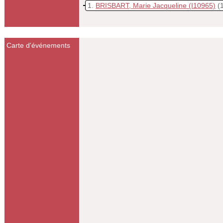
1
BRISBART, Marie Jacqueline
(I10965)
(
Carte d'événements