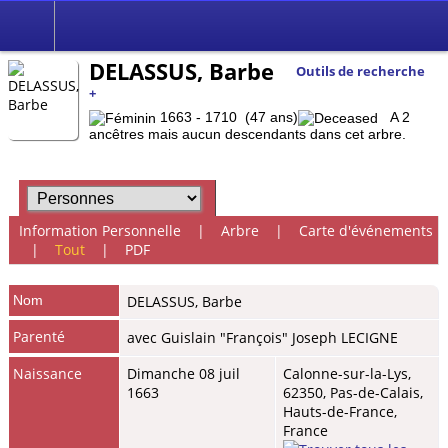
DELASSUS, Barbe
Outils de recherche
+
1663 - 1710 (47 ans)
A 2
ancêtres mais aucun descendants dans cet arbre.
Information Personnelle
|
Arbre
|
Carte d'événements
|
Tout
|
PDF
Nom
DELASSUS
,
Barbe
Parenté
avec Guislain "François" Joseph LECIGNE
Naissance
Dimanche 08 juil
Calonne-sur-la-Lys,
1663
62350, Pas-de-Calais,
Hauts-de-France,
France