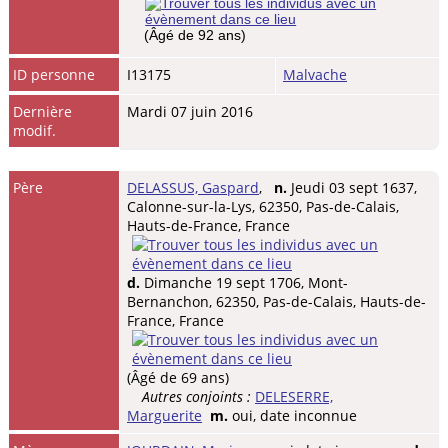
(Âgé de 92 ans)
ID personne
I13175
Malvache
Dernière
Mardi 07 juin 2016
modif.
Père
DELASSUS, Gaspard
,
n.
Jeudi 03 sept 1637,
Calonne-sur-la-Lys, 62350, Pas-de-Calais,
Hauts-de-France, France
d.
Dimanche 19 sept 1706, Mont-
Bernanchon, 62350, Pas-de-Calais, Hauts-de-
France, France
(Âgé de 69 ans)
Autres conjoints :
DELESERRE,
Marguerite
m.
oui, date inconnue