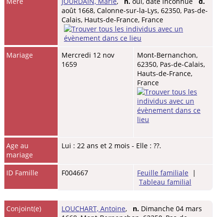
Mère
JOURDAIN, Marie
,
n.
oui, date inconnue
d.
août 1668, Calonne-sur-la-Lys, 62350, Pas-de-
Calais, Hauts-de-France, France
Mariage
Mercredi 12 nov
Mont-Bernanchon,
1659
62350, Pas-de-Calais,
Hauts-de-France,
France
Age au
Lui : 22 ans et 2 mois - Elle : ??.
mariage
ID Famille
F004667
Feuille familiale
|
Tableau familial
Conjoint(e)
LOUCHART, Antoine
,
n.
Dimanche 04 mars