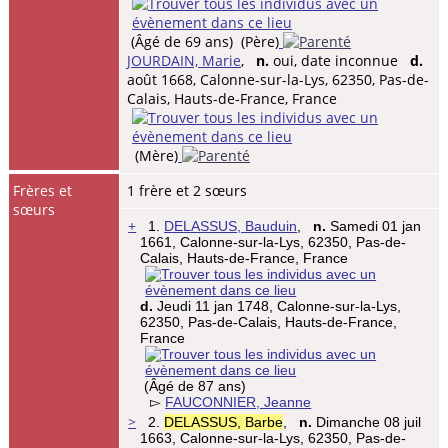
(Âgé de 69 ans) (Père)
JOURDAIN, Marie
,
n.
oui, date inconnue
d.
août 1668, Calonne-sur-la-Lys, 62350, Pas-de-
Calais, Hauts-de-France, France
(Mère)
Frères et
1 frère et 2 sœurs
sœurs
+
1.
DELASSUS, Bauduin
,
n.
Samedi 01 jan
1661, Calonne-sur-la-Lys, 62350, Pas-de-
Calais, Hauts-de-France, France
d.
Jeudi 11 jan 1748, Calonne-sur-la-Lys,
62350, Pas-de-Calais, Hauts-de-France,
France
(Âgé de 87 ans)
▻
FAUCONNIER, Jeanne
>
2.
DELASSUS, Barbe
,
n.
Dimanche 08 juil
1663, Calonne-sur-la-Lys, 62350, Pas-de-