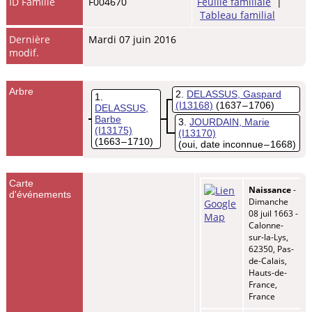
ID Famille
F004670
Feuille familiale
|
Tableau familial
Dernière
Mardi 07 juin 2016
modif.
Arbre
2
DELASSUS, Gaspard
1
(I13168)
(1637 – 1706)
DELASSUS,
Barbe
3
JOURDAIN, Marie
(I13175)
(I13170)
(1663 – 1710)
(oui, date inconnue – 1668)
Carte
Naissance
-
d'événements
Dimanche
08 juil 1663 -
Calonne-
sur-la-Lys,
62350, Pas-
de-Calais,
Hauts-de-
France,
France