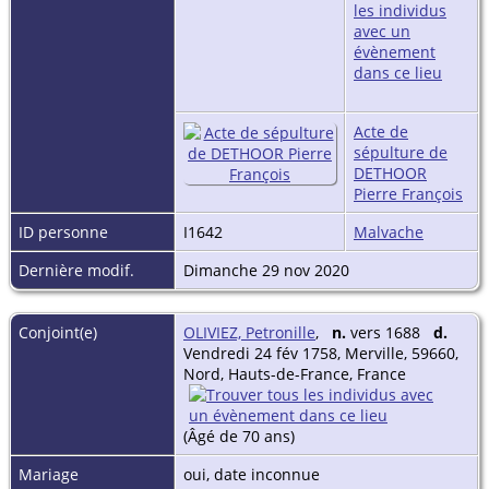
Acte de
sépulture de
DETHOOR
Pierre François
ID personne
I1642
Malvache
Dernière modif.
Dimanche 29 nov 2020
Conjoint(e)
OLIVIEZ, Petronille
,
n.
vers 1688
d.
Vendredi 24 fév 1758, Merville, 59660,
Nord, Hauts-de-France, France
(Âgé de 70 ans)
Mariage
oui, date inconnue