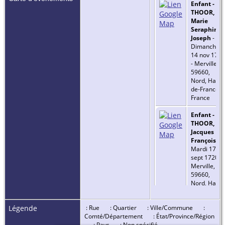
Enfant -
THOOR,
Marie
Seraphine
Joseph
-
Dimanche
14 nov 1717
- Merville,
59660,
Nord, Hauts
de-France,
France
Enfant -
THOOR,
Jacques
François
-
Mardi 17
sept 1720 -
Merville,
59660,
Nord, Hauts
de-France,
France
Légende
: Rue
: Quartier
: Ville/Commune
:
Comté/Département
: État/Province/Région
Enfant - DE
: Pays
: Non spécifié