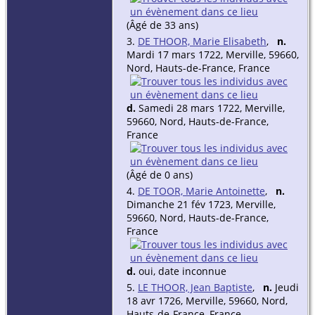
(Âgé de 33 ans)
3.
DE THOOR, Marie Elisabeth
,
n.
Mardi 17 mars 1722, Merville, 59660,
Nord, Hauts-de-France, France
d.
Samedi 28 mars 1722, Merville,
59660, Nord, Hauts-de-France,
France
(Âgé de 0 ans)
4.
DE TOOR, Marie Antoinette
,
n.
Dimanche 21 fév 1723, Merville,
59660, Nord, Hauts-de-France,
France
d.
oui, date inconnue
5.
LE THOOR, Jean Baptiste
,
n.
Jeudi
18 avr 1726, Merville, 59660, Nord,
Hauts-de-France, France