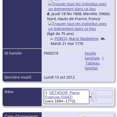
d.
Jeudi 18 fév 1808, Merville, 59660,
Nord, Hauts-de-France, France
(Âgé de 75 ans)
▻
PORCQ, Marie Madeleine
m.
Mardi 21 mai 1776
ID Famille
F000218
Feuille
familiale
|
Tableau
familial
Dernière modif.
Lundi 15 oct 2012
Arbre
1
DETHOOR, Pierre
2
François
(I1642)
3
(vers 1684 – 1772)
Carte d'événements