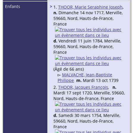
Enfants
>
1.
THOOR, Marie Seraphine Joseph
,
n.
Dimanche 14 nov 1717, Merville,
59660, Nord, Hauts-de-France,
France
d.
Vendredi 11 juin 1784, Merville,
59660, Nord, Hauts-de-France,
France
(Âgé de 66 ans)
▻
MALVACHE, Jean-Baptiste
Philippe
m.
Mardi 13 oct 1739
2.
THOOR, Jacques François
,
n.
Mardi 17 sept 1720, Merville, 59660,
Nord, Hauts-de-France, France
d.
Samedi 30 mars 1754, Merville,
59660, Nord, Hauts-de-France,
France