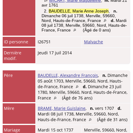
▻
WICART, Marie Magdeleine
,
m.
Mardi 21
avr 1761
2.
BAUDELLE, Marie Anne Joseph
,
n.
Dimanche 06 juil 1738, Merville, 59660,
Nord, Hauts-de-France, France
d.
Mardi
08 juil 1738, Merville, 59660, Nord, Hauts-de-
France, France
(Âgé de 0 ans)
ID personne
I26751
Malvache
Dernière
Jeudi 17 juil 2014
modif.
Père
BAUDELLE, Alexandre François
,
n.
Dimanche
05 août 1703, Merville, 59660, Nord, Hauts-
de-France, France
d.
Dimanche 23 juil
1780, Merville, 59660, Nord, Hauts-de-France,
France
(Âgé de 76 ans)
Mère
BRAME, Marie Guislaine
,
n.
vers 1707
d.
Mardi 08 juil 1738, Merville, 59660, Nord,
Hauts-de-France, France
(Âgé de 31 ans)
Mariage
Mardi 15 oct 1737
Merville, 59660, Nord,