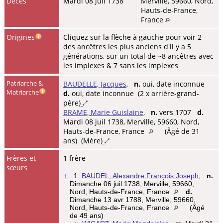
Décès
Mardi 08 juil 1738
Merville, 59660, Nord,
Hauts-de-France,
France
Origines
Cliquez sur la flèche à gauche pour voir 2
des ancêtres les plus anciens d'il y a 5
générations, sur un total de ~8 ancêtres avec
les implexes & 7 sans les implexes
Patriarche &
BAUDELLE, Jacques
,
n.
oui, date inconnue
Matriarche
d.
oui, date inconnue (2 x arrière-grand-
père)
BRAME, Marie Guislaine
,
n.
vers 1707
d.
Mardi 08 juil 1738, Merville, 59660, Nord,
Hauts-de-France, France
(Âgé de 31
ans) (Mère)
Frères et
1 frère
sœurs
+
1.
BAUDEL, Alexandre François Joseph
,
n.
Dimanche 06 juil 1738, Merville, 59660,
Nord, Hauts-de-France, France
d.
Dimanche 13 avr 1788, Merville, 59660,
Nord, Hauts-de-France, France
(Âgé
de 49 ans)