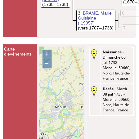
(1670 –
(1738 – 1738)
3
BRAME, Marie
6
Guislaine
(I19957)
(vers 1707 – 1738)
7
Carte
Naissance
-
+
d'événements
Dimanche 06
–
juil 1738 -
Merville, 59660,
Nord, Hauts-de-
France, France
Décès
- Mardi
08 juil 1738 -
Merville, 59660,
Nord, Hauts-de-
France, France