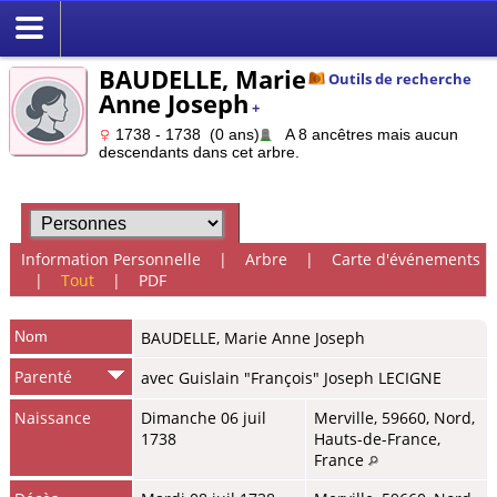
BAUDELLE, Marie
Outils de recherche
Anne Joseph
+
1738 - 1738 (0 ans)
A 8 ancêtres mais aucun
descendants dans cet arbre.
Information Personnelle
|
Arbre
|
Carte d'événements
|
Tout
|
PDF
Nom
BAUDELLE
,
Marie Anne Joseph
Parenté
avec Guislain "François" Joseph LECIGNE
Naissance
Dimanche 06 juil
Merville, 59660, Nord,
1738
Hauts-de-France,
France