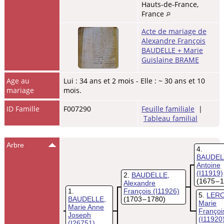
Hauts-de-France,
France
Acte de mariage de
Alexandre François
BAUDELLE + Marie
Guislaine BRAME
Age au
Lui : 34 ans et 2 mois - Elle : ~ 30 ans et 10
mariage
mois.
ID Famille
F007290
Feuille familiale
|
Tableau familial
Arbre
4
BAUDEL
Antoine
(I11919)
2
BAUDELLE,
(1675 – 
Alexandre
1
François
(I11926)
5
LERO
BAUDELLE,
(1703 – 1780)
Marie
Marie Anne
Françoi
Joseph
(I11920
(I26751)