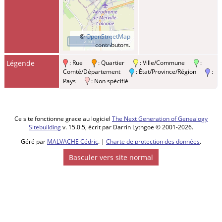
©
OpenStreetMap
2 km
contributors.
Légende
: Rue
: Quartier
: Ville/Commune
:
Comté/Département
: État/Province/Région
:
Pays
: Non spécifié
Ce site fonctionne grace au logiciel
The Next Generation of Genealogy
Sitebuilding
v. 15.0.5, écrit par Darrin Lythgoe © 2001-2026.
Géré par
MALVACHE Cédric
. |
Charte de protection des données
.
Basculer vers site normal