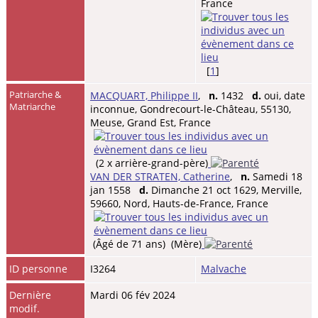
France
[
1
]
Patriarche &
MACQUART, Philippe II
,
n.
1432
d.
oui, date
Matriarche
inconnue, Gondrecourt-le-Château, 55130,
Meuse, Grand Est, France
(2 x arrière-grand-père)
VAN DER STRATEN, Catherine
,
n.
Samedi 18
jan 1558
d.
Dimanche 21 oct 1629, Merville,
59660, Nord, Hauts-de-France, France
(Âgé de 71 ans) (Mère)
ID personne
I3264
Malvache
Dernière
Mardi 06 fév 2024
modif.