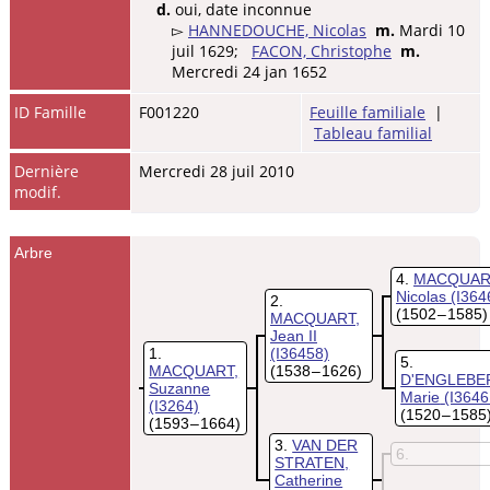
d.
oui, date inconnue
▻
HANNEDOUCHE, Nicolas
m.
Mardi 10
juil 1629;
FACON, Christophe
m.
Mercredi 24 jan 1652
ID Famille
F001220
Feuille familiale
|
Tableau familial
Dernière
Mercredi 28 juil 2010
modif.
Arbre
4
MACQUAR
Nicolas
(I364
2
(1502 – 1585)
MACQUART,
Jean II
1
(I36458)
5
MACQUART,
(1538 – 1626)
D'ENGLEBE
Suzanne
Marie
(I3646
(I3264)
(1520 – 1585
(1593 – 1664)
3
VAN DER
6
STRATEN,
Catherine