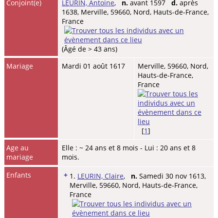
Conjoint(e)
LEURIN, Antoine
,
n.
avant 1597
d.
après
1638, Merville, 59660, Nord, Hauts-de-France,
France
(Âgé de > 43 ans)
Mariage
Mardi 01 août 1617
Merville, 59660, Nord,
Hauts-de-France,
France
[
1
]
Age au
Elle : ~ 24 ans et 8 mois - Lui : 20 ans et 8
mariage
mois.
Enfants
+
1.
LEURIN, Claire
,
n.
Samedi 30 nov 1613,
Merville, 59660, Nord, Hauts-de-France,
France