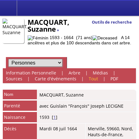
MACQUART,
Outils de recherche
Suzanne
+
1593 - 1664 (71 ans)
A 14
ancêtres et plus de 100 descendants dans cet arbre.
Information Personnelle
|
Arbre
|
Médias
|
Sources
|
Carte d'événements
|
Tout
|
PDF
Nom
MACQUART
,
Suzanne
Parenté
avec Guislain "François" Joseph LECIGNE
Naissance
1593 [
1
]
Décès
Mardi 08 juil 1664
Merville, 59660, Nord,
Hauts-de-France,