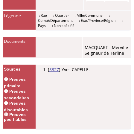
Décès
-
Mardi 08
Légende
: Rue
: Quartier
: Ville/Commune
:
juil 1664 -
Comté/Département
: État/Province/Région
:
Merville,
Pays
: Non spécifié
59660,
Nord,
Hauts-de-
France,
Documents
France
MACQUART - Merville
Seigneur de Terline
Sources
[
S327
] Yves CAPELLE.
🟢 Preuves
primaire
🟡 Preuves
secondaires
🟠 Preuves
discutables
🔴 Preuves
peu fiables