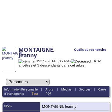
MONTAIGNE,
Outils de recherche
Jeanny
1927 - 2014 (86 ans)
A 82
ancêtres et 3 descendants dans cet arbre.
Information Personnelle
|
Arbre
|
Médias
|
Sources
|
Carte
d'événements
|
Tout
|
PDF
Nom
MONTAIGNE
,
Jeanny