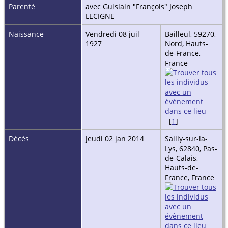
Parenté
avec Guislain "François" Joseph
LECIGNE
Naissance
Vendredi 08 juil
Bailleul, 59270,
1927
Nord, Hauts-
de-France,
France
[
1
]
Décès
Jeudi 02 jan 2014
Sailly-sur-la-
Lys, 62840, Pas-
de-Calais,
Hauts-de-
France, France