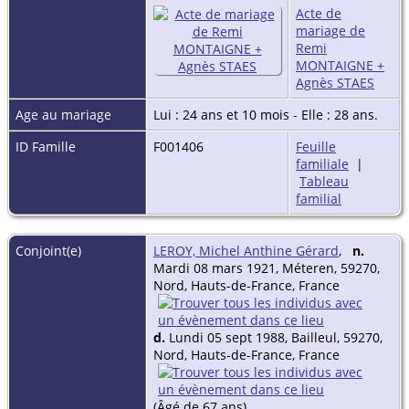
Acte de
mariage de
Remi
MONTAIGNE +
Agnès STAES
Age au mariage
Lui : 24 ans et 10 mois - Elle : 28 ans.
ID Famille
F001406
Feuille
familiale
|
Tableau
familial
Conjoint(e)
LEROY, Michel Anthine Gérard
,
n.
Mardi 08 mars 1921, Méteren, 59270,
Nord, Hauts-de-France, France
d.
Lundi 05 sept 1988, Bailleul, 59270,
Nord, Hauts-de-France, France
(Âgé de 67 ans)