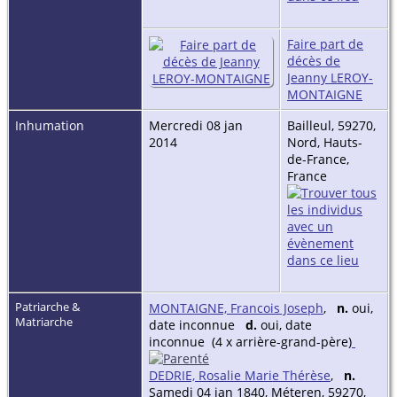
Faire part de
décès de
Jeanny LEROY-
MONTAIGNE
Inhumation
Mercredi 08 jan
Bailleul, 59270,
2014
Nord, Hauts-
de-France,
France
Patriarche &
MONTAIGNE, Francois Joseph
,
n.
oui,
Matriarche
date inconnue
d.
oui, date
inconnue (4 x arrière-grand-père)
DEDRIE, Rosalie Marie Thérèse
,
n.
Samedi 04 jan 1840, Méteren, 59270,