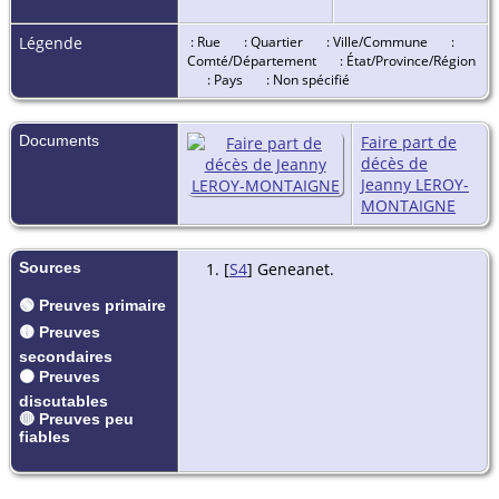
62840, Pas-
de-Calais,
Légende
: Rue
: Quartier
: Ville/Commune
:
Hauts-de-
Comté/Département
: État/Province/Région
France,
: Pays
: Non spécifié
France
Inhumatio
- Mercredi
Documents
Faire part de
08 jan 2014
décès de
- Bailleul,
Jeanny LEROY-
59270,
MONTAIGNE
Nord, Hauts
de-France,
France
Sources
[
S4
] Geneanet.
🟢 Preuves primaire
🟡 Preuves
secondaires
🟠 Preuves
discutables
🔴 Preuves peu
fiables