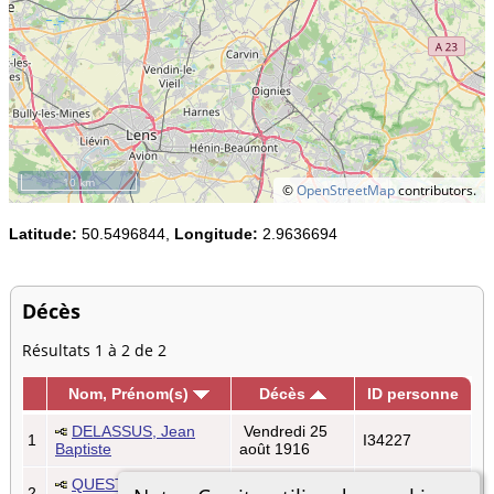
10 km
©
OpenStreetMap
contributors.
Latitude:
50.5496844,
Longitude:
2.9636694
Décès
Résultats 1 à 2 de 2
Nom, Prénom(s)
Décès
ID personne
DELASSUS, Jean
Vendredi 25
1
I34227
Baptiste
août 1916
QUESTE, Victor Jean
Mardi 23 avr
2
I18382