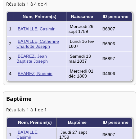
Résultats 1 à 4 de 4
Nom, Prénom(s)
Naissance
ID personne
Mercredi 26
1
BATAILLE, Casimir
I36907
sept 1759
BATAILLE, Catherine
Lundi 16 fév
2
I36906
Charlotte Joseph
1807
BEAREZ, Jean
Samedi 13
3
I36897
Baptiste Joseph
mai 1837
Mercredi 01
4
BEAREZ, Noémie
I34606
déc 1869
Baptême
Résultats 1 à 1 de 1
Nom, Prénom(s)
Baptême
ID personne
BATAILLE,
Jeudi 27 sept
1
I36907
Casimir
1759