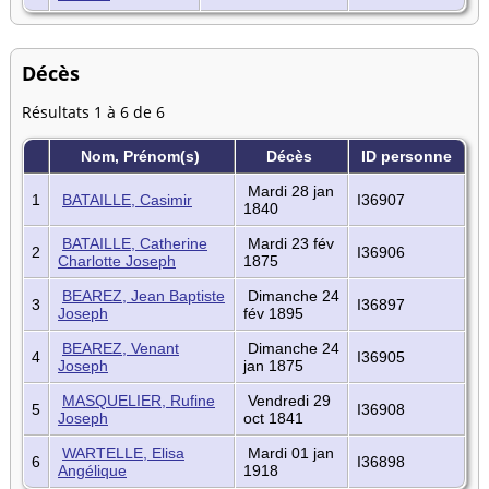
Décès
Résultats 1 à 6 de 6
Nom, Prénom(s)
Décès
ID personne
Mardi 28 jan
1
BATAILLE, Casimir
I36907
1840
BATAILLE, Catherine
Mardi 23 fév
2
I36906
Charlotte Joseph
1875
BEAREZ, Jean Baptiste
Dimanche 24
3
I36897
Joseph
fév 1895
BEAREZ, Venant
Dimanche 24
4
I36905
Joseph
jan 1875
MASQUELIER, Rufine
Vendredi 29
5
I36908
Joseph
oct 1841
WARTELLE, Elisa
Mardi 01 jan
6
I36898
Angélique
1918