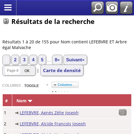
Résultats de la recherche
Résultats 1 à 20 de 155 pour Nom contient LEFEBVRE ET Arbre
égal Malvache
1
2
3
4
5
...
8»
Suivant»
Carte de densité
|
Columns
COL
UMN
S:
TOGGLE
#
Nom
1
LEFEBVRE, Agnès Zélie Joseph
2
LEFEBVRE, Alcide Francois Joseph