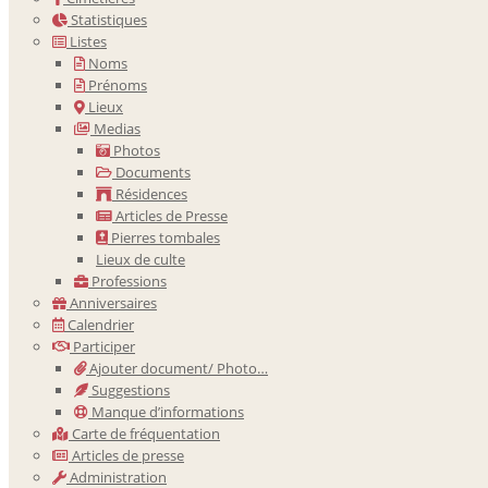
Statistiques
Listes
Noms
Prénoms
Lieux
Medias
Photos
Documents
Résidences
Articles de Presse
Pierres tombales
Lieux de culte
Professions
Anniversaires
Calendrier
Participer
Ajouter document/ Photo…
Suggestions
Manque d’informations
Carte de fréquentation
Articles de presse
Administration