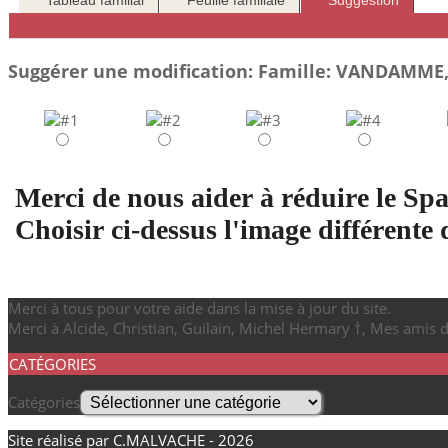
Tableau familial
Feuille familiale
Suggestion
Suggérer une modification: Famille: VANDAMME, 
Merci de nous aider à réduire le Sp
Choisir ci-dessus l'image différente 
Merci à tous pour votre aide dans la mise à jour du site.
Merci à Alcide, Christian, Guilain, Michel Hermary †, Mes amis 
CATÉGORIES
Catégories
Site réalisé par C.MALVACHE - 2026