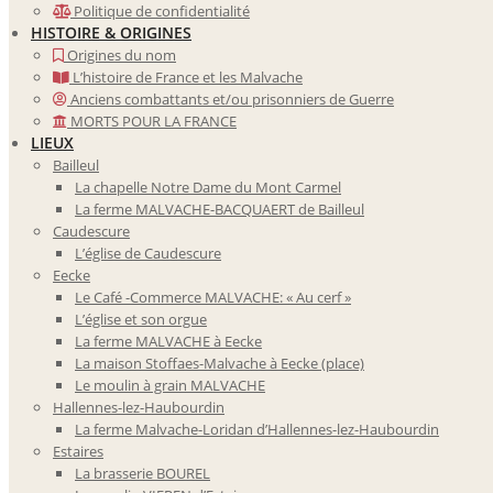
Politique de confidentialité
HISTOIRE & ORIGINES
Origines du nom
L’histoire de France et les Malvache
Anciens combattants et/ou prisonniers de Guerre
MORTS POUR LA FRANCE
LIEUX
Bailleul
La chapelle Notre Dame du Mont Carmel
La ferme MALVACHE-BACQUAERT de Bailleul
Caudescure
L’église de Caudescure
Eecke
Le Café -Commerce MALVACHE: « Au cerf »
L’église et son orgue
La ferme MALVACHE à Eecke
La maison Stoffaes-Malvache à Eecke (place)
Le moulin à grain MALVACHE
Hallennes-lez-Haubourdin
La ferme Malvache-Loridan d’Hallennes-lez-Haubourdin
Estaires
La brasserie BOUREL