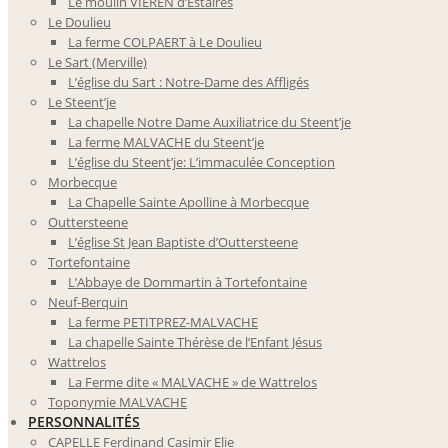
Le moulin VIEREN d’Estaires
Le Doulieu
La ferme COLPAERT à Le Doulieu
Le Sart (Merville)
L’église du Sart : Notre-Dame des Affligés
Le Steent’je
La chapelle Notre Dame Auxiliatrice du Steent’je
La ferme MALVACHE du Steent’je
L’église du Steent’je: L’immaculée Conception
Morbecque
La Chapelle Sainte Apolline à Morbecque
Outtersteene
L’église St Jean Baptiste d’Outtersteene
Tortefontaine
L’Abbaye de Dommartin à Tortefontaine
Neuf-Berquin
La ferme PETITPREZ-MALVACHE
La chapelle Sainte Thérèse de l’Enfant Jésus
Wattrelos
La Ferme dite « MALVACHE » de Wattrelos
Toponymie MALVACHE
PERSONNALITÉS
CAPELLE Ferdinand Casimir Elie