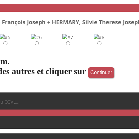
François Joseph + HERMARY, Silvie Therese Josep
am.
des autres et cliquer sur
du CGVL...