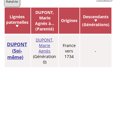
Rafraîchir
DUPONT,
Lignées
Descendants
Marie
Origines
paternelles
Agnès à...
(Générations)
(Parenté)
DUPONT,
DUPONT
Marie
France
(Soi-
Agnès
vers
-
(Génération
1734
même)
0)