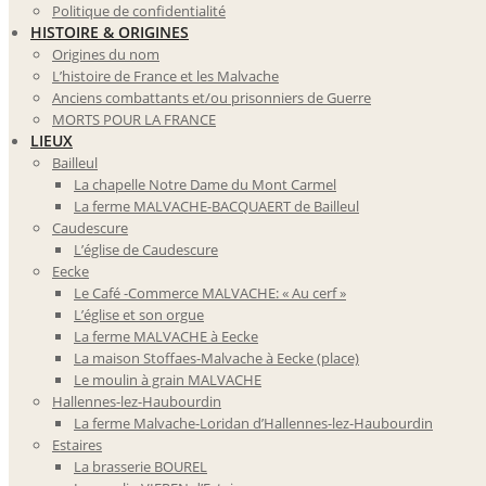
Politique de confidentialité
HISTOIRE & ORIGINES
Origines du nom
L’histoire de France et les Malvache
Anciens combattants et/ou prisonniers de Guerre
MORTS POUR LA FRANCE
LIEUX
Bailleul
La chapelle Notre Dame du Mont Carmel
La ferme MALVACHE-BACQUAERT de Bailleul
Caudescure
L’église de Caudescure
Eecke
Le Café -Commerce MALVACHE: « Au cerf »
L’église et son orgue
La ferme MALVACHE à Eecke
La maison Stoffaes-Malvache à Eecke (place)
Le moulin à grain MALVACHE
Hallennes-lez-Haubourdin
La ferme Malvache-Loridan d’Hallennes-lez-Haubourdin
Estaires
La brasserie BOUREL