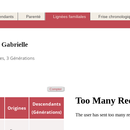
endants
Parenté
Lignées familiales
Frise chronologi
 Gabrielle
res, 3 Générations
Compter
Descendants
Origines
(Générations)