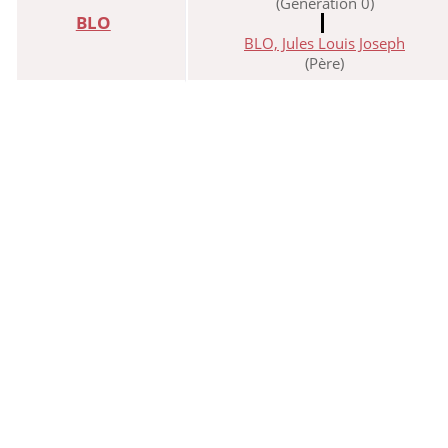
(Génération 0)
BLO
BLO, Jules Louis Joseph
(Père)