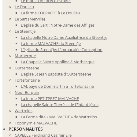
Le moulin VIEREN d’Estaires
Le Doulieu
La ferme COLPAERT à Le Doulieu
Le Sart (Merville)
L’église du Sart : Notre-Dame des Affligés
Le Steent’je
La chapelle Notre Dame Auxiliatrice du Steent’je
La ferme MALVACHE du Steent’je
L’église du Steent’je: L’immaculée Conception
Morbecque
La Chapelle Sainte Apolline à Morbecque
Outtersteene
L’église St Jean Baptiste d’Outtersteene
Tortefontaine
L’Abbaye de Dommartin à Tortefontaine
Neuf-Berquin
La ferme PETITPREZ-MALVACHE
La chapelle Sainte Thérèse de l’Enfant Jésus
Wattrelos
La Ferme dite « MALVACHE » de Wattrelos
Toponymie MALVACHE
PERSONNALITÉS
CAPELLE Ferdinand Casimir Elie