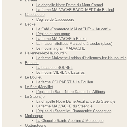
Bailleul
La chapelle Notre Dame du Mont Carmel
La ferme MALVACHE-BACQUAERT de Bailleul
Caudescure
L’église de Caudescure
Eecke
Le Café -Commerce MALVACHE: « Au cerf »
L’église et son orgue
La ferme MALVACHE à Eecke
La maison Stoffaes-Malvache à Eecke (place)
Le moulin à grain MALVACHE
Hallennes-lez-Haubourdin
La ferme Malvache-Loridan d’Hallennes-lez-Haubourdin
Estaires
La brasserie BOUREL
Le moulin VIEREN d’Estaires
Le Doulieu
La ferme COLPAERT à Le Doulieu
Le Sart (Merville)
L’église du Sart : Notre-Dame des Affligés
Le Steent’je
La chapelle Notre Dame Auxiliatrice du Steent’je
La ferme MALVACHE du Steent’je
L’église du Steent’je: L’immaculée Conception
Morbecque
La Chapelle Sainte Apolline à Morbecque
Outtersteene