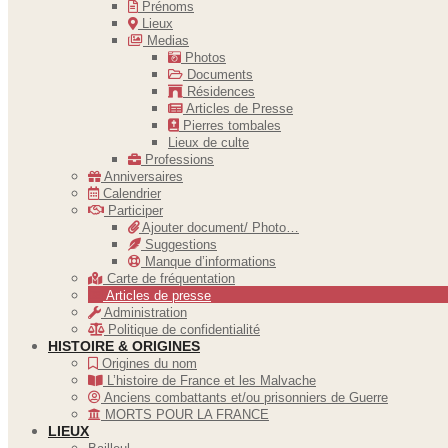
Prénoms
Lieux
Medias
Photos
Documents
Résidences
Articles de Presse
Pierres tombales
Lieux de culte
Professions
Anniversaires
Calendrier
Participer
Ajouter document/ Photo…
Suggestions
Manque d’informations
Carte de fréquentation
Articles de presse
Administration
Politique de confidentialité
HISTOIRE & ORIGINES
Origines du nom
L’histoire de France et les Malvache
Anciens combattants et/ou prisonniers de Guerre
MORTS POUR LA FRANCE
LIEUX