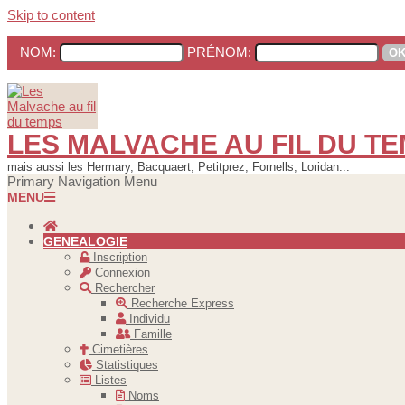
Skip to content
NOM:
PRÉNOM:
LES MALVACHE AU FIL DU T
mais aussi les Hermary, Bacquaert, Petitprez, Fornells, Loridan...
Primary Navigation Menu
MENU
GENEALOGIE
Inscription
Connexion
Rechercher
Recherche Express
Individu
Famille
Cimetières
Statistiques
Listes
Noms