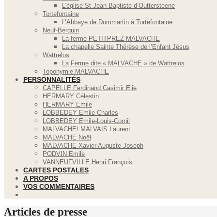
L’église St Jean Baptiste d’Outtersteene
Tortefontaine
L’Abbaye de Dommartin à Tortefontaine
Neuf-Berquin
La ferme PETITPREZ-MALVACHE
La chapelle Sainte Thérèse de l’Enfant Jésus
Wattrelos
La Ferme dite « MALVACHE » de Wattrelos
Toponymie MALVACHE
PERSONNALITÉS
CAPELLE Ferdinand Casimir Elie
HERMARY Célestin
HERMARY Emile
LOBBEDEY Emile Charles
LOBBEDEY Émile-Louis-Cornil
MALVACHE/ MALVAIS Laurent
MALVACHE Noël
MALVACHE Xavier Auguste Joseph
PODVIN Emile
VANNEUFVILLE Henri François
CARTES POSTALES
A PROPOS
VOS COMMENTAIRES
Articles de presse