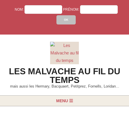
Skip
NOM:
PRÉNOM:
to
content
LES MALVACHE AU FIL DU
TEMPS
mais aussi les Hermary, Bacquaert, Petitprez, Fornells, Loridan...
Primary
MENU
Navigation
Menu