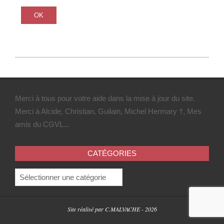
2022-
07-
07
Merci à tous pour votre aide dans la mise à jour du site.
Merci à Alcide, Christian, Guilain, Michel Hermary †, Mes
amis du CGVL...
CATÉGORIES
Catégories
Site réalisé par C.MALVACHE - 2026