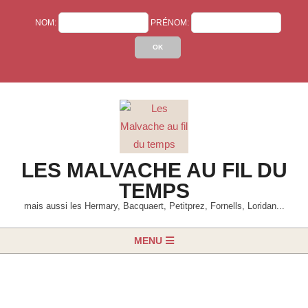
Skip
NOM:
PRÉNOM:
to
content
LES MALVACHE AU FIL DU
TEMPS
mais aussi les Hermary, Bacquaert, Petitprez, Fornells, Loridan...
Primary
MENU
Navigation
Menu