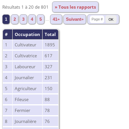
Résultats 1 à 20 de 801
» Tous les rapports
1
2
3
4
5
...
41»
Suivant»
#
Occupation
Total
1
Cultivateur
1895
2
Cultivatrice
617
3
Laboureur
327
4
Journalier
231
5
Agriculteur
150
6
Fileuse
88
7
Fermier
78
8
Journalière
76