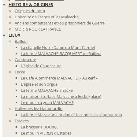
HISTOIRE & ORIGINES
Origines du nom
L’histoire de France et les Malvache
Anciens combattants et/ou prisonniers de Guerre
MORTS POUR LA FRANCE
LIEUX
Bailleul
La chapelle Notre Dame du Mont Carmel
La ferme MALVACHE-BACQUAERT de Bailleul
Caudescure
L’église de Caudescure
Eecke
Le Café -Commerce MALVACHE: « Au cerf »
L’église et son orgue
La ferme MALVACHE à Eecke
La maison Stoffaes-Malvache à Eecke (place)
Le moulin à grain MALVACHE
Hallennes-lez-Haubourdin
La ferme Malvache-Loridan d’Hallennes-lez-Haubourdin
Estaires
La brasserie BOUREL
Le moulin VIEREN d’Estaires