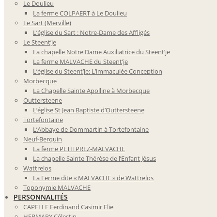
Le Doulieu
La ferme COLPAERT à Le Doulieu
Le Sart (Merville)
L’église du Sart : Notre-Dame des Affligés
Le Steent’je
La chapelle Notre Dame Auxiliatrice du Steent’je
La ferme MALVACHE du Steent’je
L’église du Steent’je: L’immaculée Conception
Morbecque
La Chapelle Sainte Apolline à Morbecque
Outtersteene
L’église St Jean Baptiste d’Outtersteene
Tortefontaine
L’Abbaye de Dommartin à Tortefontaine
Neuf-Berquin
La ferme PETITPREZ-MALVACHE
La chapelle Sainte Thérèse de l’Enfant Jésus
Wattrelos
La Ferme dite « MALVACHE » de Wattrelos
Toponymie MALVACHE
PERSONNALITÉS
CAPELLE Ferdinand Casimir Elie
HERMARY Célestin