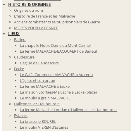
HISTOIRE & ORIGINES
Origines du nom
L’histoire de France et les Malvache
Anciens combattants et/ou prisonniers de Guerre
MORTS POUR LA FRANCE
LIEUX
Bailleul
La chapelle Notre Dame du Mont Carmel
La ferme MALVACHE-BACQUAERT de Bailleul
Caudescure
L’église de Caudescure
Eecke
Le Café -Commerce MALVACHE: « Au cerf »
L’église et son orgue
La ferme MALVACHE à Eecke
La maison Stoffaes-Malvache à Eecke (place)
Le moulin à grain MALVACHE
Hallennes-lez-Haubourdin
La ferme Malvache-Loridan d’Hallennes-lez-Haubourdin
Estaires
La brasserie BOUREL
Le moulin VIEREN d’Estaires