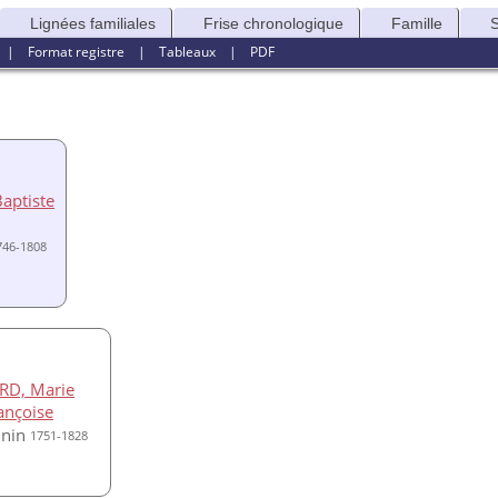
Lignées familiales
Frise chronologique
Famille
|
Format registre
|
Tableaux
|
PDF
aptiste
746-1808
RD, Marie
ançoise
1751-1828