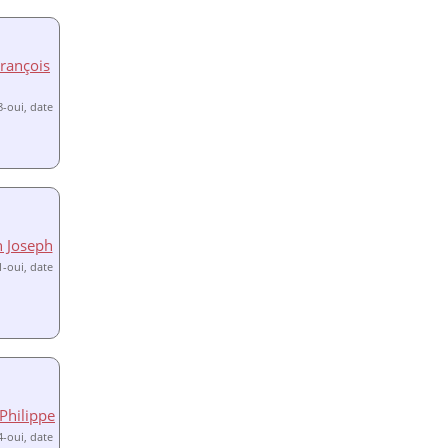
rançois
8-oui, date
n Joseph
1-oui, date
Philippe
4-oui, date