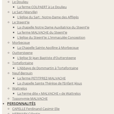
Le Doulieu
La ferme COLPAERT à Le Doulieu
Le Sart (Merville)
L’église du Sart : Notre-Dame des Affligés
Le Steent’je
La chapelle Notre Dame Auxiliatrice du Steent’je
La ferme MALVACHE du Steent’je
L’église du Steent’je: L’immaculée Conception
Morbecque
La Chapelle Sainte Apolline à Morbecque
Outtersteene
L’église St Jean Baptiste d’Outtersteene
Tortefontaine
L’Abbaye de Dommartin à Tortefontaine
Neuf-Berquin
La ferme PETITPREZ-MALVACHE
La chapelle Sainte Thérèse de l’Enfant Jésus
Wattrelos
La Ferme dite « MALVACHE » de Wattrelos
Toponymie MALVACHE
PERSONNALITÉS
CAPELLE Ferdinand Casimir Elie
HERMARY Célestin