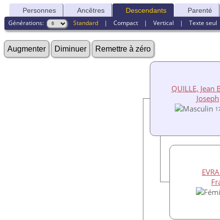
Personnes
Ancêtres
Descendants
Parenté
Générations:
Standard
|
Compact
|
Vertical
|
Texte seul
Augmenter
Diminuer
Remettre à zéro
QUILLE, Jean B
Joseph
1
EVRA
Fr