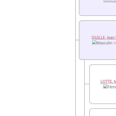
inconnue
QUILLE, Jean
1
LOTTE, M