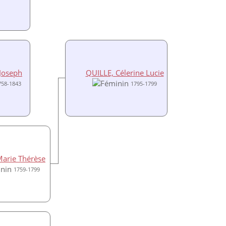
 Joseph
QUILLE, Célerine Lucie
758-1843
1795-1799
arie Thérèse
1759-1799