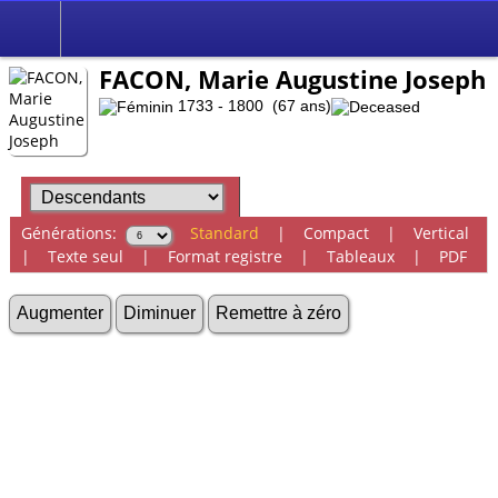
FACON, Marie Augustine Joseph
1733 - 1800 (67 ans)
Générations:
Standard
|
Compact
|
Vertical
|
Texte seul
|
Format registre
|
Tableaux
|
PDF
Augmenter
Diminuer
Remettre à zéro