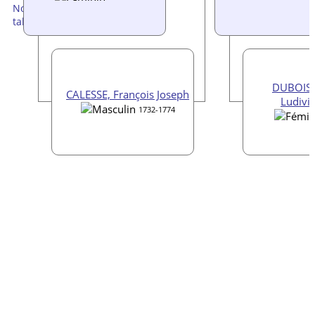
DUBOIS,
CALESSE, François Joseph
Ludivi
1732-1774