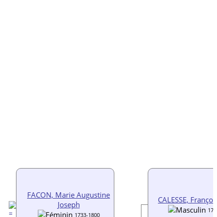
FACON, Marie Augustine
CALESSE, Françoi
Joseph
176
1733-1800