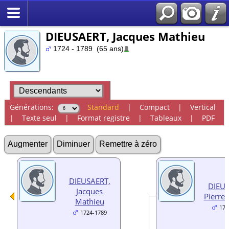
DIEUSAERT, Jacques Mathieu
1724 - 1789 (65 ans)
Générations:
Standard
|
Compact
|
Vertical
|
Texte seul
|
Format registre
|
Tableaux
|
PDF
Augmenter
Diminuer
Remettre à zéro
DIEUSAERT,
DIEUS
Jacques
Pierre 
Mathieu
175
1724-1789