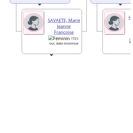
H
SAVAETE, Marie
Jeanne
Françoise
1721-
oui, date inconnue