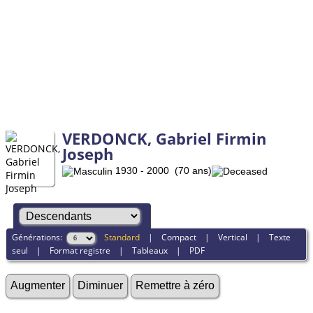
VERDONCK, Gabriel Firmin
Joseph
1930 - 2000 (70 ans)
Générations:
Standard
|
Compact
|
Vertical
|
Texte
seul
|
Format registre
|
Tableaux
|
PDF
Augmenter
Diminuer
Remettre à zéro