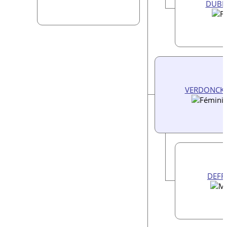
DUBRU
VERDONCK, 
DEFRE