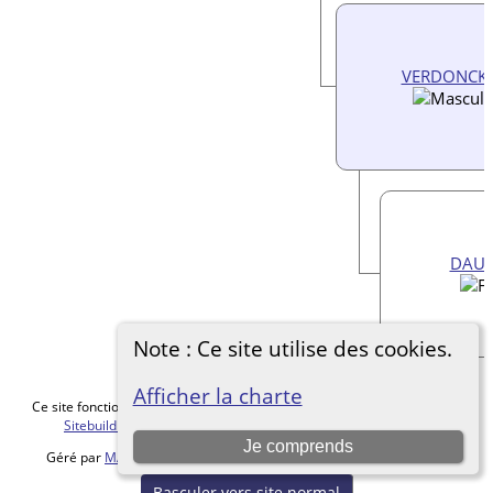
VERDONCK, 
DAUS
Note : Ce site utilise des cookies.
Afficher la charte
Ce site fonctionne grace au logiciel
The Next Generation of Genealogy
Sitebuilding
v. 15.0.5, écrit par Darrin Lythgoe © 2001-2026.
Je comprends
Géré par
MALVACHE Cédric
. |
Charte de protection des données
.
Basculer vers site normal