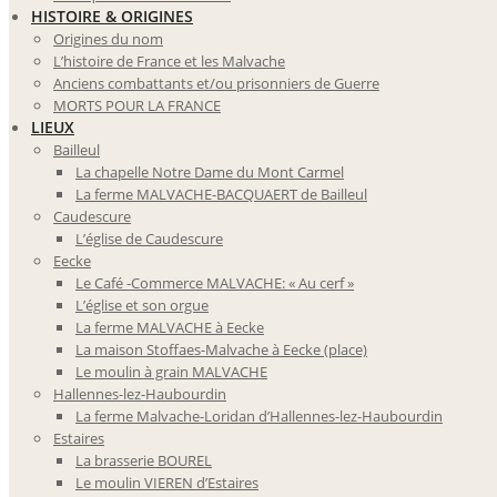
HISTOIRE & ORIGINES
Origines du nom
L’histoire de France et les Malvache
Anciens combattants et/ou prisonniers de Guerre
MORTS POUR LA FRANCE
LIEUX
Bailleul
La chapelle Notre Dame du Mont Carmel
La ferme MALVACHE-BACQUAERT de Bailleul
Caudescure
L’église de Caudescure
Eecke
Le Café -Commerce MALVACHE: « Au cerf »
L’église et son orgue
La ferme MALVACHE à Eecke
La maison Stoffaes-Malvache à Eecke (place)
Le moulin à grain MALVACHE
Hallennes-lez-Haubourdin
La ferme Malvache-Loridan d’Hallennes-lez-Haubourdin
Estaires
La brasserie BOUREL
Le moulin VIEREN d’Estaires