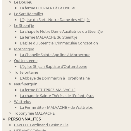
Le Doulieu
La ferme COLPAERT à Le Doulieu
Le Sart (Merville)
L’église du Sart : Notre-Dame des Affligés
Le Steent’je
La chapelle Notre Dame Auxiliatrice du Steent’je
La ferme MALVACHE du Steent’je
L’église du Steent’je: L’immaculée Conception
Morbecque
La Chapelle Sainte Apolline à Morbecque
Outtersteene
L’église St Jean Baptiste d’Outtersteene
Tortefontaine
L’Abbaye de Dommartin à Tortefontaine
Neuf-Berquin
La ferme PETITPREZ-MALVACHE
La chapelle Sainte Thérèse de l’Enfant Jésus
Wattrelos
La Ferme dite « MALVACHE » de Wattrelos
Toponymie MALVACHE
PERSONNALITÉS
CAPELLE Ferdinand Casimir Elie
HERMARY Célestin