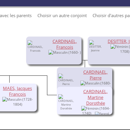
e avec les parents
Choisir un autre conjoint
Choisir d'autres p
CARDINAEL,
DESITTER, 
Francois
(
1708)
(1660- )
CARDINAEL,
Pierre
(1680-
MAES, Jacques
1719)
CARDINAEL,
François
Martine
(1728-
Dorothée
1804)
(1694-
1740)