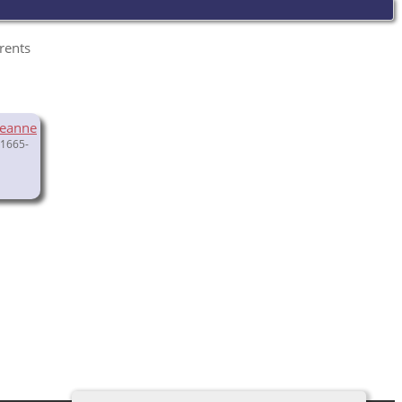
arents
Jeanne
1665-