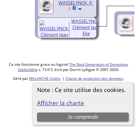
WASSELYNCK, P.
WASSELYNCK,
Clément Jean
Elie
(1986-2019)
Ce site fonctionne grace au logiciel
The Next Generation of Genealogy
Sitebuilding
v. 15.0.5, écrit par Darrin Lythgoe © 2001-2026.
Géré par
MALVACHE Cédric
. |
Charte de protection des données
.
Basculer vers site normal
Note : Ce site utilise des cookies.
Afficher la charte
Je comprends