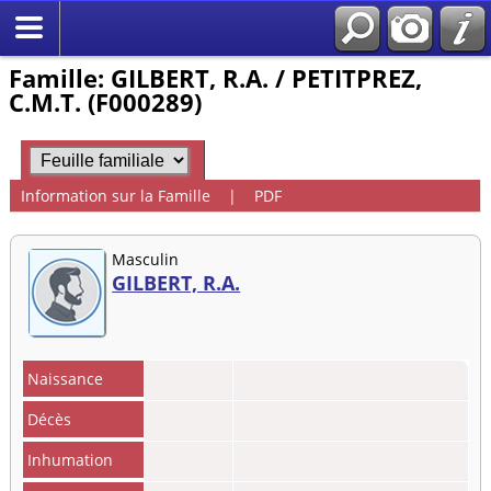
Famille: GILBERT, R.A. / PETITPREZ,
C.M.T. (F000289)
Information sur la Famille
|
PDF
Masculin
GILBERT, R.A.
Naissance
Décès
Inhumation