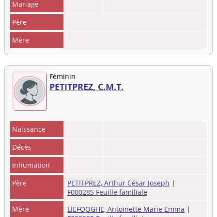
Mariage
Père
Mère
Féminin
PETITPREZ, C.M.T.
Naissance
Décès
Inhumation
Père
PETITPREZ, Arthur César Joseph
|
F000285 Feuille familiale
Mère
LIEFOOGHE, Antoinette Marie Emma
|