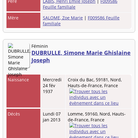
Père
LABIS, Henri Émile Joseph
|
F009586
Feuille familiale
Mère
SALOME, Zoe Marie
|
F009586 Feuille
familiale
Féminin
DUBRULLE, Simone Marie Ghislaine
Joseph
Naissance
Mercredi
Croix du Bac, 59181, Nord,
24 fév
Hauts-de-France, France
1937
Décès
Lundi 07
Lomme, 59160, Nord, Hauts-
jan 2013
de-France, France