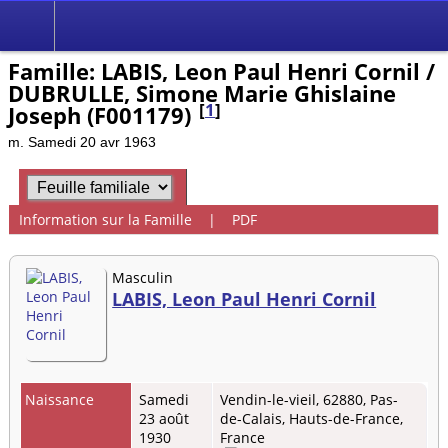
Famille: LABIS, Leon Paul Henri Cornil /
DUBRULLE, Simone Marie Ghislaine
[
1
]
Joseph (F001179)
m. Samedi 20 avr 1963
Information sur la Famille
|
PDF
Masculin
LABIS, Leon Paul Henri Cornil
Naissance
Samedi
Vendin-le-vieil, 62880, Pas-
23 août
de-Calais, Hauts-de-France,
1930
France