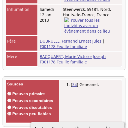
Inhumation
Samedi
Steenwerck, 59181, Nord,
12 jan
Hauts-de-France, France
2013
Père
DUBRULLE, Fernand Ernest Jules
|
F001178 Feuille familiale
Mère
BACQUAERT, Marie Victoire Joseph
|
F001178 Feuille familiale
Sources
[
S4
] Geneanet.
🟢 Preuves primaire
🟡 Preuves secondaires
🟠 Preuves discutables
🔴 Preuves peu fiables