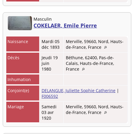
Masculin
COKELAER, Emile Pierre
Naissance
Mardi 05
Merville, 59660, Nord, Hauts-
déc 1893
de-France, France
Décès
Jeudi 19
Béthune, 62400, Pas-de-
juin
Calais, Hauts-de-France,
1980
France
Inhumation
Conjoint(e)
DELANGUE, Juliette Sophie Catherine
|
F006592
Mariage
Samedi
Merville, 59660, Nord, Hauts-
03 avr
de-France, France
1920