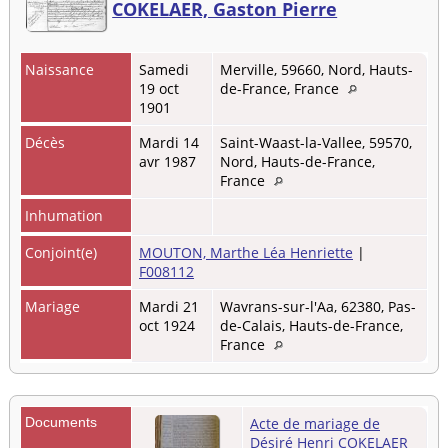
COKELAER, Gaston Pierre
Naissance
Samedi
Merville, 59660, Nord, Hauts-
19 oct
de-France, France
1901
Décès
Mardi 14
Saint-Waast-la-Vallee, 59570,
avr 1987
Nord, Hauts-de-France,
France
Inhumation
Conjoint(e)
MOUTON, Marthe Léa Henriette
|
F008112
Mariage
Mardi 21
Wavrans-sur-l'Aa, 62380, Pas-
oct 1924
de-Calais, Hauts-de-France,
France
Documents
Acte de mariage de
Désiré Henri COKELAER