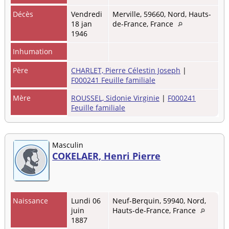
Décès
Vendredi
Merville, 59660, Nord, Hauts-
18 jan
de-France, France
1946
Inhumation
Père
CHARLET, Pierre Célestin Joseph
|
F000241 Feuille familiale
Mère
ROUSSEL, Sidonie Virginie
|
F000241
Feuille familiale
Masculin
COKELAER, Henri Pierre
Naissance
Lundi 06
Neuf-Berquin, 59940, Nord,
juin
Hauts-de-France, France
1887