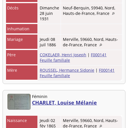
Décès
Dimanche
Neuf-Berquin, 59940, Nord,
28 juin
Hauts-de-France, France
1931
Inhumation
Mariage
Jeudi 08
Merville, 59660, Nord, Hauts-
juil 1886
de-France, France
Père
COKELAER, Henri Joseph
|
F000141
Feuille familiale
Mère
ROUSSEL, Hermance Sidonie
|
F000141
Feuille familiale
Féminin
CHARLET, Louise Mélanie
Naissance
Jeudi 02
Merville, 59660, Nord, Hauts-
fév 1865
de-France, France