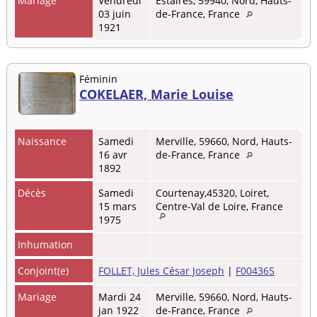
Mariage
Vendredi
Estaires, 59940, Nord, Hauts-
03 juin
de-France, France
1921
Féminin
COKELAER, Marie Louise
Naissance
Samedi
Merville, 59660, Nord, Hauts-
16 avr
de-France, France
1892
Décès
Samedi
Courtenay,45320, Loiret,
15 mars
Centre-Val de Loire, France
1975
Inhumation
Conjoint(e)
FOLLET, Jules César Joseph
|
F004365
Mariage
Mardi 24
Merville, 59660, Nord, Hauts-
jan 1922
de-France, France