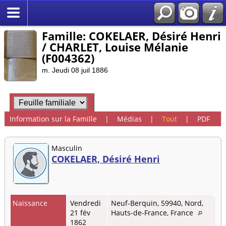
Famille: COKELAER, Désiré Henri
/ CHARLET, Louise Mélanie
(F004362)
m. Jeudi 08 juil 1886
Information sur la Famille
|
Médias
|
Tout
|
PDF
Masculin
COKELAER, Désiré Henri
Naissance
Vendredi
Neuf-Berquin, 59940, Nord,
21 fév
Hauts-de-France, France
1862