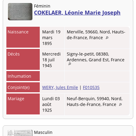
Féminin
COKELAER, Léonie Marie Joseph
Naissance
Mardi 19
Merville, 59660, Nord, Hauts-
mars
de-France, France
1895
Décès
Mercredi
Signy-le-petit, 08380,
18 juil
Ardennes, Grand Est, France
1945
Inhumation
Conjoint(e)
WERY, Jules Emile
|
F010535
Mariage
Lundi 03
Neuf-Berquin, 59940, Nord,
août
Hauts-de-France, France
1925
Masculin