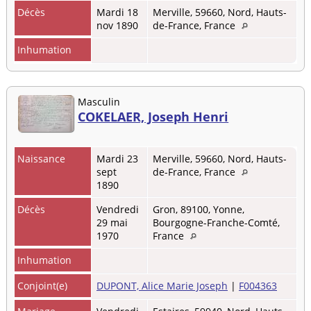
Décès
Mardi 18
Merville, 59660, Nord, Hauts-
nov 1890
de-France, France
Inhumation
Masculin
COKELAER, Joseph Henri
Naissance
Mardi 23
Merville, 59660, Nord, Hauts-
sept
de-France, France
1890
Décès
Vendredi
Gron, 89100, Yonne,
29 mai
Bourgogne-Franche-Comté,
1970
France
Inhumation
Conjoint(e)
DUPONT, Alice Marie Joseph
|
F004363