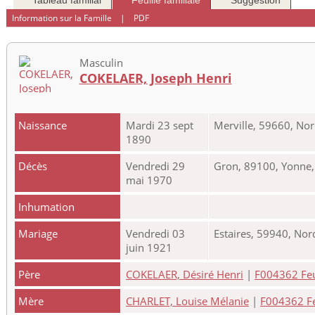
Tableau familial
Feuille familiale
Suggestion
Information sur la Famille
|
PDF
Masculin
COKELAER, Joseph Henri
Naissance
Mardi 23 sept
Merville, 59660, Nor
1890
Décès
Vendredi 29
Gron, 89100, Yonne
mai 1970
Inhumation
Mariage
Vendredi 03
Estaires, 59940, Nor
juin 1921
Père
COKELAER, Désiré Henri
|
F004362 Feui
Mère
CHARLET, Louise Mélanie
|
F004362 Feu