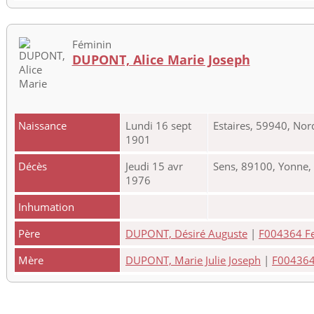
Féminin
DUPONT, Alice Marie Joseph
Naissance
Lundi 16 sept
Estaires, 59940, Nor
1901
Décès
Jeudi 15 avr
Sens, 89100, Yonne
1976
Inhumation
Père
DUPONT, Désiré Auguste
|
F004364 Feu
Mère
DUPONT, Marie Julie Joseph
|
F004364 