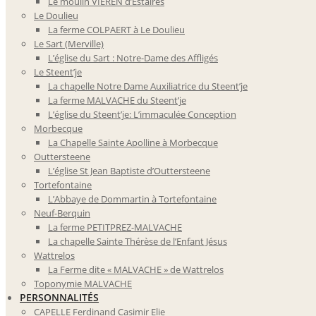
Le moulin VIEREN d’Estaires
Le Doulieu
La ferme COLPAERT à Le Doulieu
Le Sart (Merville)
L’église du Sart : Notre-Dame des Affligés
Le Steent’je
La chapelle Notre Dame Auxiliatrice du Steent’je
La ferme MALVACHE du Steent’je
L’église du Steent’je: L’immaculée Conception
Morbecque
La Chapelle Sainte Apolline à Morbecque
Outtersteene
L’église St Jean Baptiste d’Outtersteene
Tortefontaine
L’Abbaye de Dommartin à Tortefontaine
Neuf-Berquin
La ferme PETITPREZ-MALVACHE
La chapelle Sainte Thérèse de l’Enfant Jésus
Wattrelos
La Ferme dite « MALVACHE » de Wattrelos
Toponymie MALVACHE
PERSONNALITÉS
CAPELLE Ferdinand Casimir Elie