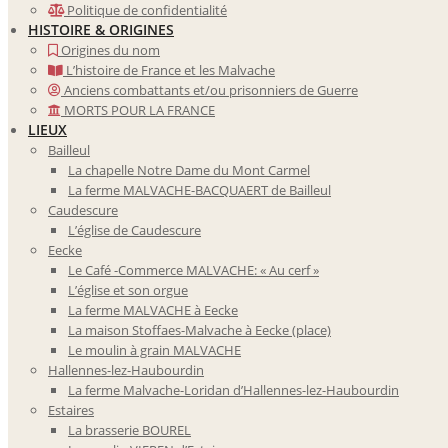
Politique de confidentialité
HISTOIRE & ORIGINES
Origines du nom
L’histoire de France et les Malvache
Anciens combattants et/ou prisonniers de Guerre
MORTS POUR LA FRANCE
LIEUX
Bailleul
La chapelle Notre Dame du Mont Carmel
La ferme MALVACHE-BACQUAERT de Bailleul
Caudescure
L’église de Caudescure
Eecke
Le Café -Commerce MALVACHE: « Au cerf »
L’église et son orgue
La ferme MALVACHE à Eecke
La maison Stoffaes-Malvache à Eecke (place)
Le moulin à grain MALVACHE
Hallennes-lez-Haubourdin
La ferme Malvache-Loridan d’Hallennes-lez-Haubourdin
Estaires
La brasserie BOUREL