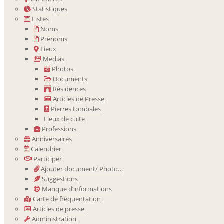
Statistiques
Listes
Noms
Prénoms
Lieux
Medias
Photos
Documents
Résidences
Articles de Presse
Pierres tombales
Lieux de culte
Professions
Anniversaires
Calendrier
Participer
Ajouter document/ Photo…
Suggestions
Manque d’informations
Carte de fréquentation
Articles de presse
Administration