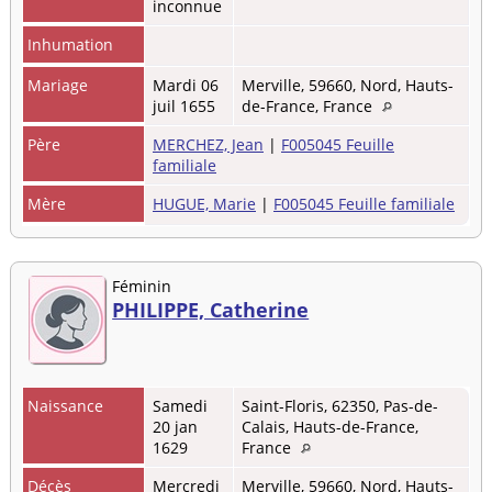
inconnue
Inhumation
Mariage
Mardi 06
Merville, 59660, Nord, Hauts-
juil 1655
de-France, France
Père
MERCHEZ, Jean
|
F005045 Feuille
familiale
Mère
HUGUE, Marie
|
F005045 Feuille familiale
Féminin
PHILIPPE, Catherine
Naissance
Samedi
Saint-Floris, 62350, Pas-de-
20 jan
Calais, Hauts-de-France,
1629
France
Décès
Mercredi
Merville, 59660, Nord, Hauts-