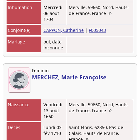
Inhumation
Mercredi
Merville, 59660, Nord, Hauts-
06 août
de-France, France
1704
Conjoint(e)
CAPPON, Catherine
|
F005043
Mariage
oui, date
inconnue
Féminin
MERCHEZ, Marie Françoise
Naissance
Vendredi
Merville, 59660, Nord, Hauts-
13 août
de-France, France
1660
Décès
Lundi 03
Saint-Floris, 62350, Pas-de-
fév 1710
Calais, Hauts-de-France,
France