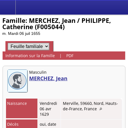
Famille: MERCHEZ, Jean / PHILIPPE,
Catherine (F005044)
m. Mardi 06 juil 1655
Information sur la Famille
|
PDF
Masculin
MERCHEZ, Jean
Naissance
Vendredi
Merville, 59660, Nord, Hauts-
06 avr
de-France, France
1629
Décès
oui, date