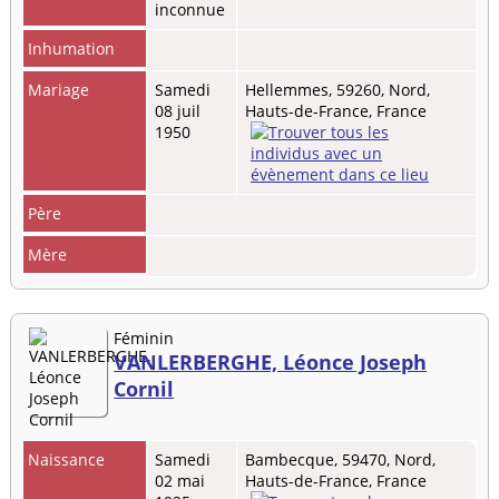
inconnue
Inhumation
Mariage
Samedi
Hellemmes, 59260, Nord,
08 juil
Hauts-de-France, France
1950
Père
Mère
Féminin
VANLERBERGHE, Léonce Joseph
Cornil
Naissance
Samedi
Bambecque, 59470, Nord,
02 mai
Hauts-de-France, France