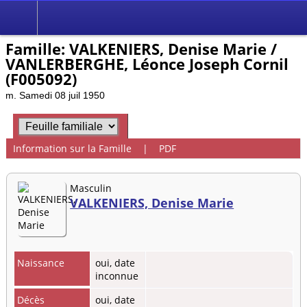
Famille: VALKENIERS, Denise Marie /
VANLERBERGHE, Léonce Joseph Cornil
(F005092)
m. Samedi 08 juil 1950
Information sur la Famille
|
PDF
Masculin
VALKENIERS, Denise Marie
Naissance
oui, date
inconnue
Décès
oui, date