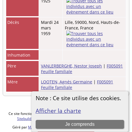
1925
Décès
Mardi 24
Lille, 59000, Nord, Hauts-de-
mars
France, France
1959
Inhumation
Père
VANLERBERGHE, Nestor Joseph
|
F005091
Feuille familiale
Mère
LOOTEN, Agnés Germaine
|
F005091
Feuille familiale
Note : Ce site utilise des cookies.
Afficher la charte
Ce site fonctionne grace au logiciel
The Next Generation of Genealogy
Sitebuilding
v. 15.0.5, écrit par Darrin Lythgoe © 2001-2026.
Je comprends
Géré par
MALVACHE Cédric
. |
Charte de protection des données
.