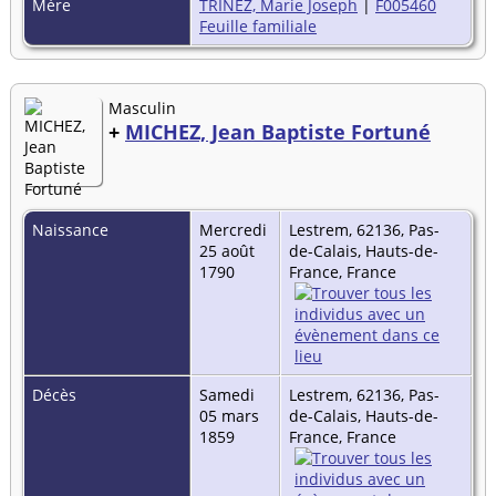
Mère
TRINEZ, Marie Joseph
|
F005460
Feuille familiale
Masculin
+
MICHEZ, Jean Baptiste Fortuné
Naissance
Mercredi
Lestrem, 62136, Pas-
25 août
de-Calais, Hauts-de-
1790
France, France
Décès
Samedi
Lestrem, 62136, Pas-
05 mars
de-Calais, Hauts-de-
1859
France, France