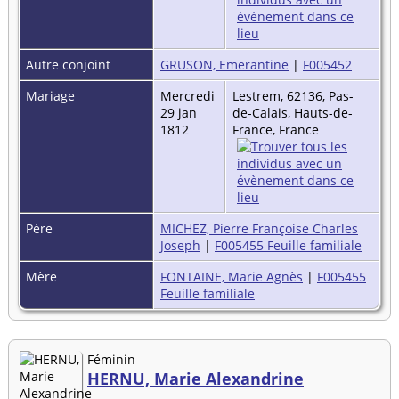
Autre conjoint
GRUSON, Emerantine
|
F005452
Mariage
Mercredi
Lestrem, 62136, Pas-
29 jan
de-Calais, Hauts-de-
1812
France, France
Père
MICHEZ, Pierre Françoise Charles
Joseph
|
F005455 Feuille familiale
Mère
FONTAINE, Marie Agnès
|
F005455
Feuille familiale
Féminin
HERNU, Marie Alexandrine