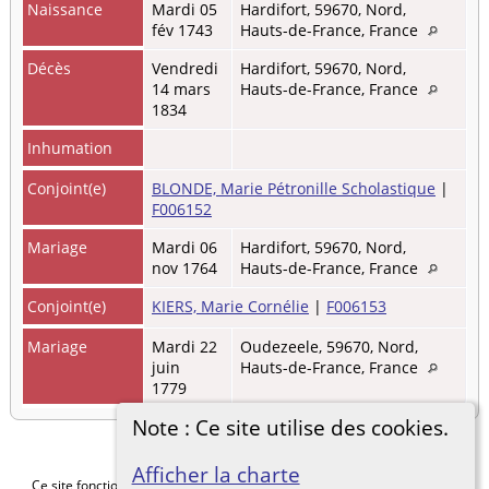
Naissance
Mardi 05
Hardifort, 59670, Nord,
fév 1743
Hauts-de-France, France
Décès
Vendredi
Hardifort, 59670, Nord,
14 mars
Hauts-de-France, France
1834
Inhumation
Conjoint(e)
BLONDE, Marie Pétronille Scholastique
|
F006152
Mariage
Mardi 06
Hardifort, 59670, Nord,
nov 1764
Hauts-de-France, France
Conjoint(e)
KIERS, Marie Cornélie
|
F006153
Mariage
Mardi 22
Oudezeele, 59670, Nord,
juin
Hauts-de-France, France
1779
Note : Ce site utilise des cookies.
Afficher la charte
Ce site fonctionne grace au logiciel
The Next Generation of Genealogy