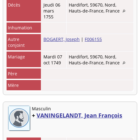
Décès
Jeudi 06
Hardifort, 59670, Nord,
mars
Hauts-de-France, France
1755
Inhumation
Autre
BOGAERT, Joseph
|
F006155
conjoint
Mariage
Mardi 07
Hardifort, 59670, Nord,
oct 1749
Hauts-de-France, France
Père
Mère
Masculin
+
VANINGELANDT, Jean François