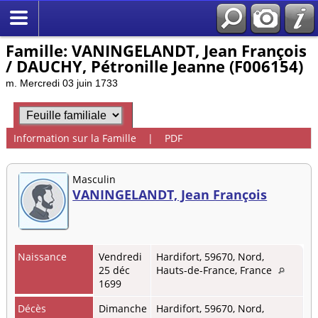
Famille: VANINGELANDT, Jean François
/ DAUCHY, Pétronille Jeanne (F006154)
m. Mercredi 03 juin 1733
Information sur la Famille
|
PDF
Masculin
VANINGELANDT, Jean François
Naissance
Vendredi
Hardifort, 59670, Nord,
25 déc
Hauts-de-France, France
1699
Décès
Dimanche
Hardifort, 59670, Nord,