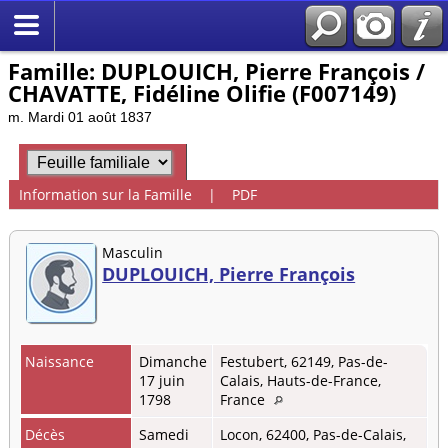
Famille: DUPLOUICH, Pierre François /
CHAVATTE, Fidéline Olifie (F007149)
m. Mardi 01 août 1837
Information sur la Famille
|
PDF
Masculin
DUPLOUICH, Pierre François
Naissance
Dimanche
Festubert, 62149, Pas-de-
17 juin
Calais, Hauts-de-France,
1798
France
Décès
Samedi
Locon, 62400, Pas-de-Calais,