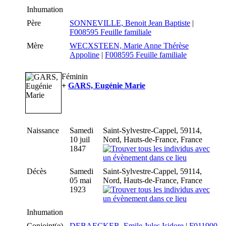
Inhumation
Père
SONNEVILLE, Benoit Jean Baptiste
|
F008595 Feuille familiale
Mère
WECXSTEEN, Marie Anne Thérèse
Appoline
|
F008595 Feuille familiale
Féminin
+
GARS, Eugénie Marie
Naissance
Samedi
Saint-Sylvestre-Cappel, 59114,
10 juil
Nord, Hauts-de-France, France
1847
Décès
Samedi
Saint-Sylvestre-Cappel, 59114,
05 mai
Nord, Hauts-de-France, France
1923
Inhumation
Conjoint(e)
DEBAECKER, Emile Jules Isidore
|
F011900