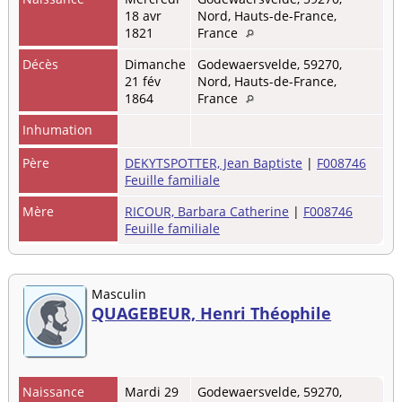
18 avr
Nord, Hauts-de-France,
1821
France
Décès
Dimanche
Godewaersvelde, 59270,
21 fév
Nord, Hauts-de-France,
1864
France
Inhumation
Père
DEKYTSPOTTER, Jean Baptiste
|
F008746
Feuille familiale
Mère
RICOUR, Barbara Catherine
|
F008746
Feuille familiale
Masculin
QUAGEBEUR, Henri Théophile
Naissance
Mardi 29
Godewaersvelde, 59270,