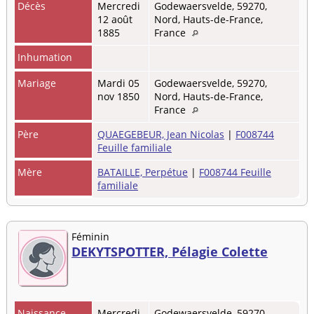
Décès
Mercredi
Godewaersvelde, 59270,
12 août
Nord, Hauts-de-France,
1885
France
Inhumation
Mariage
Mardi 05
Godewaersvelde, 59270,
nov 1850
Nord, Hauts-de-France,
France
Père
QUAEGEBEUR, Jean Nicolas
|
F008744
Feuille familiale
Mère
BATAILLE, Perpétue
|
F008744 Feuille
familiale
Féminin
DEKYTSPOTTER, Pélagie Colette
Naissance
Mercredi
Godewaersvelde, 59270,