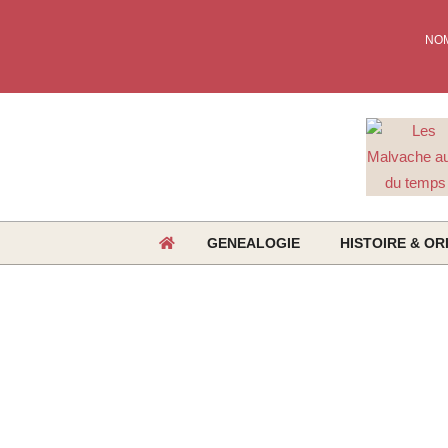
Skip
to
NO
content
GENEALOGIE
HISTOIRE & OR