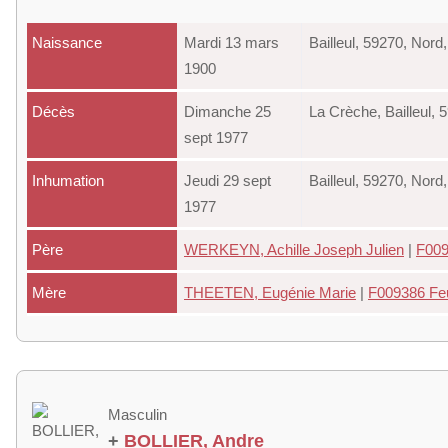
Naissance
Mardi 13 mars
Bailleul, 59270, Nor
1900
Décès
Dimanche 25
La Crèche, Bailleul,
sept 1977
Inhumation
Jeudi 29 sept
Bailleul, 59270, Nor
1977
Père
WERKEYN, Achille Joseph Julien
|
F0093
Mère
THEETEN, Eugénie Marie
|
F009386 Feui
Masculin
+
BOLLIER, Andre