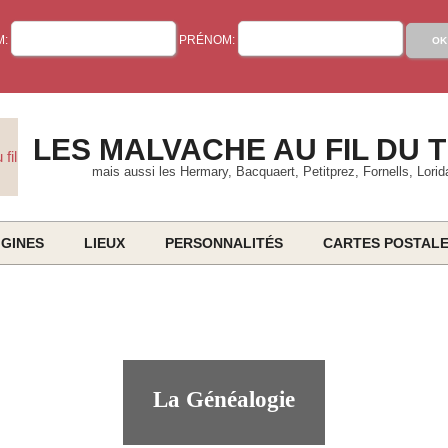
M:
PRÉNOM:
LES MALVACHE AU FIL DU 
mais aussi les Hermary, Bacquaert, Petitprez, Fornells, Lorid
IGINES
LIEUX
PERSONNALITÉS
CARTES POSTAL
Primary
Navigation
Menu
La Généalogie