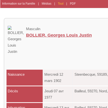
Information sur la Famille
|
Médias
|
Tout
|
PDF
Masculin
BOLLIER, Georges Louis Justin
Naissance
Mercredi 12
Steenbecque, 59189,
mars 1902
Décès
Jeudi 07 avr
Bailleul, 59270, Nor
1977
Inhumation
Mercredi 13 avr
Bailleul, 59270, Nor