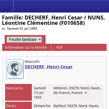
Famille: DECHERF, Henri Cesar / NUNS,
Léontine Clémentine (F010658)
m. Samedi 31 juil 1880
Information sur la Famille
|
PDF
Masculin
DECHERF, Henri Cesar
Naissance
Samedi
Méteren, 59270, Nord, Hauts-
13 oct
de-France, France
1855
Décès
Dimanche
Bailleul, 59270, Nord, Hauts-