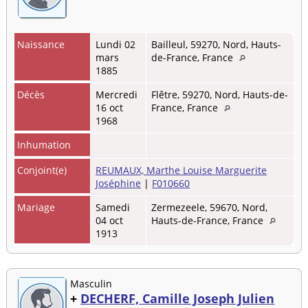
Naissance
Lundi 02
Bailleul, 59270, Nord, Hauts-
mars
de-France, France
1885
Décès
Mercredi
Flêtre, 59270, Nord, Hauts-de-
16 oct
France, France
1968
Inhumation
Conjoint(e)
REUMAUX, Marthe Louise Marguerite
Joséphine
|
F010660
Mariage
Samedi
Zermezeele, 59670, Nord,
04 oct
Hauts-de-France, France
1913
Masculin
+
DECHERF, Camille Joseph Julien