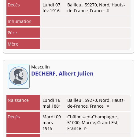
Décès
Lundi 07
Bailleul, 59270, Nord, Hauts-
fév 1916
de-France, France
Inhumation
Père
Mère
Masculin
DECHERF, Albert Julien
Naissance
Lundi 16
Bailleul, 59270, Nord, Hauts-
mai 1881
de-France, France
Décès
Mardi 09
Châlons-en-Champagne,
mars
51000, Marne, Grand Est,
1915
France