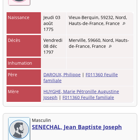
Naissance
Jeudi 03
Vieux-Berquin, 59232, Nord,
août
Hauts-de-France, France
1775
Décès
Vendredi
Merville, 59660, Nord, Hauts-
08 déc
de-France, France
1797
Inhumation
Père
DAROUX, Philippe
|
F011360 Feuille
familiale
Mère
HUYGHE, Marie Pétronille Augustine
Joseph
|
F011360 Feuille familiale
Masculin
SENECHAL, Jean Baptiste Joseph