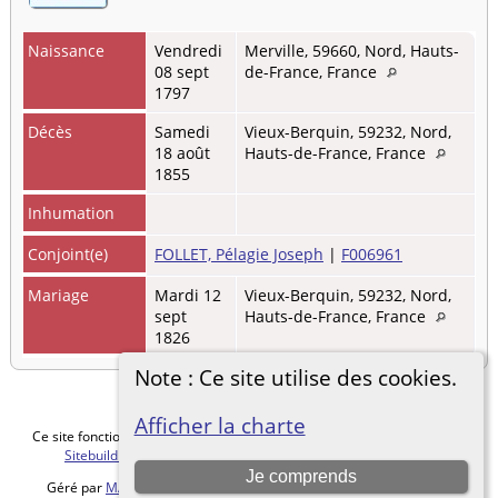
Naissance
Vendredi
Merville, 59660, Nord, Hauts-
08 sept
de-France, France
1797
Décès
Samedi
Vieux-Berquin, 59232, Nord,
18 août
Hauts-de-France, France
1855
Inhumation
Conjoint(e)
FOLLET, Pélagie Joseph
|
F006961
Mariage
Mardi 12
Vieux-Berquin, 59232, Nord,
sept
Hauts-de-France, France
1826
Note : Ce site utilise des cookies.
Afficher la charte
Ce site fonctionne grace au logiciel
The Next Generation of Genealogy
Sitebuilding
v. 15.0.5, écrit par Darrin Lythgoe © 2001-2026.
Je comprends
Géré par
MALVACHE Cédric
. |
Charte de protection des données
.