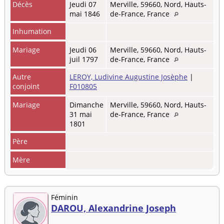
Décès
Jeudi 07
Merville, 59660, Nord, Hauts-
mai 1846
de-France, France
Inhumation
Mariage
Jeudi 06
Merville, 59660, Nord, Hauts-
juil 1797
de-France, France
Autre
LEROY, Ludivine Augustine Josèphe
|
conjoint
F010805
Mariage
Dimanche
Merville, 59660, Nord, Hauts-
31 mai
de-France, France
1801
Père
Mère
Féminin
DAROU, Alexandrine Joseph