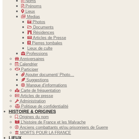
Noms
Prénoms
Lieux
Medias
Photos
Documents
Résidences
Articles de Presse
Pierres tombales
Lieux de culte
Professions
Anniversaires
Calendrier
Participer
Ajouter document/ Photo…
Suggestions
Manque d’informations
Carte de fréquentation
Articles de presse
Administration
Politique de confidentialité
HISTOIRE & ORIGINES
Origines du nom
L’histoire de France et les Malvache
Anciens combattants et/ou prisonniers de Guerre
MORTS POUR LA FRANCE
LIEUX