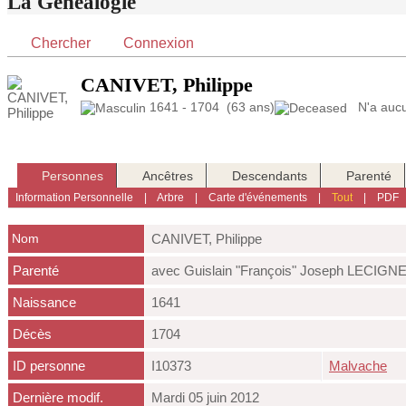
La Généalogie
Chercher
Connexion
CANIVET, Philippe
1641 - 1704 (63 ans)
N'a aucun
Personnes
Ancêtres
Descendants
Parenté
Information Personnelle
|
Arbre
|
Carte d'événements
|
Tout
|
PDF
Nom
CANIVET
,
Philippe
Parenté
avec Guislain "François" Joseph LECIGN
Naissance
1641
Décès
1704
ID personne
I10373
Malvache
Dernière modif.
Mardi 05 juin 2012