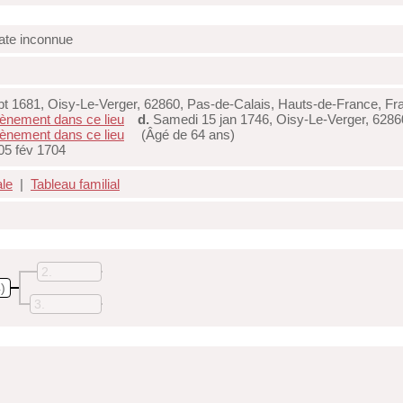
ate inconnue
t 1681, Oisy-Le-Verger, 62860, Pas-de-Calais, Hauts-de-France, Fr
d.
Samedi 15 jan 1746, Oisy-Le-Verger, 6286
(Âgé de 64 ans)
05 fév 1704
ale
|
Tableau familial
2
)
3