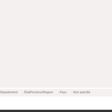
é/Département
: État/Province/Région
: Pays
: Non spécifié