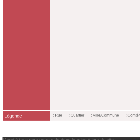
Légende
: Rue
: Quartier
: Ville/Commune
: Comt
Merci à tous pour votre aide dans la mise à jour du site.