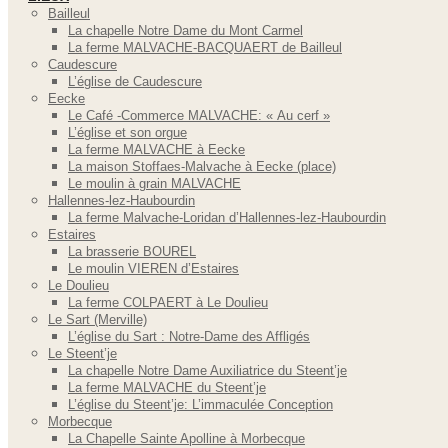
Bailleul
La chapelle Notre Dame du Mont Carmel
La ferme MALVACHE-BACQUAERT de Bailleul
Caudescure
L’église de Caudescure
Eecke
Le Café -Commerce MALVACHE: « Au cerf »
L’église et son orgue
La ferme MALVACHE à Eecke
La maison Stoffaes-Malvache à Eecke (place)
Le moulin à grain MALVACHE
Hallennes-lez-Haubourdin
La ferme Malvache-Loridan d’Hallennes-lez-Haubourdin
Estaires
La brasserie BOUREL
Le moulin VIEREN d’Estaires
Le Doulieu
La ferme COLPAERT à Le Doulieu
Le Sart (Merville)
L’église du Sart : Notre-Dame des Affligés
Le Steent’je
La chapelle Notre Dame Auxiliatrice du Steent’je
La ferme MALVACHE du Steent’je
L’église du Steent’je: L’immaculée Conception
Morbecque
La Chapelle Sainte Apolline à Morbecque