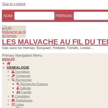
Skip to content
NOM:
PRÉNOM:
LES MALVACHE AU FIL DU T
mais aussi les Hermary, Bacquaert, Petitprez, Fornells, Loridan...
Primary Navigation Menu
MENU
GENEALOGIE
Inscription
Connexion
Rechercher
Recherche Express
Individu
Famille
Cimetières
Statistiques
Listes