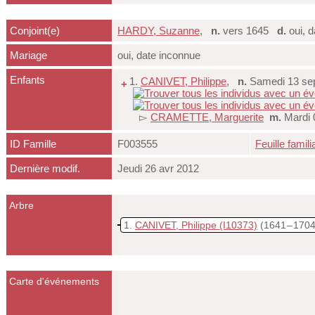
Conjoint(e)
HARDY, Suzanne
,
n.
vers 1645
d.
oui, d
Mariage
oui, date inconnue
Enfants
1.
CANIVET, Philippe
,
n.
Samedi 13 sep
+
▻
CRAMETTE, Marguerite
m.
Mardi 
ID Famille
F003555
Feuille famili
Dernière modif.
Jeudi 26 avr 2012
Arbre
1
CANIVET, Philippe
(I10373)
(1641 – 1704
Carte d'événements