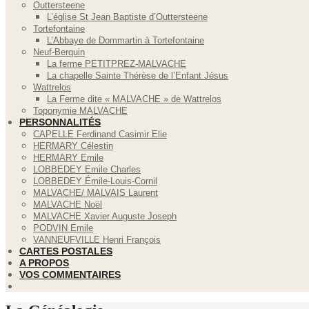
Outtersteene
L’église St Jean Baptiste d’Outtersteene
Tortefontaine
L’Abbaye de Dommartin à Tortefontaine
Neuf-Berquin
La ferme PETITPREZ-MALVACHE
La chapelle Sainte Thérèse de l’Enfant Jésus
Wattrelos
La Ferme dite « MALVACHE » de Wattrelos
Toponymie MALVACHE
PERSONNALITÉS
CAPELLE Ferdinand Casimir Elie
HERMARY Célestin
HERMARY Emile
LOBBEDEY Emile Charles
LOBBEDEY Émile-Louis-Cornil
MALVACHE/ MALVAIS Laurent
MALVACHE Noël
MALVACHE Xavier Auguste Joseph
PODVIN Emile
VANNEUFVILLE Henri François
CARTES POSTALES
A PROPOS
VOS COMMENTAIRES