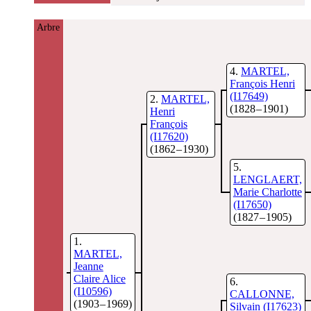
Arbre
4
MARTEL,
François Henri
(I17649)
2
MARTEL,
(1828 – 1901)
Henri
François
(I17620)
(1862 – 1930)
5
LENGLAERT,
Marie Charlotte
(I17650)
(1827 – 1905)
1
MARTEL,
Jeanne
Claire Alice
6
(I10596)
CALLONNE,
(1903 – 1969)
Silvain
(I17623)