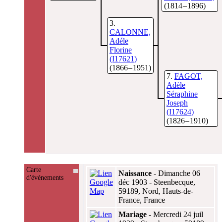
(1814 – 1896)
3
CALONNE,
Adéle
Florine
(I17621)
(1866 – 1951)
7
FAGOT,
Adèle
Séraphine
Joseph
(I17624)
(1826 – 1910)
Carte
Naissance
- Dimanche 06
+
d'événements
déc 1903 - Steenbecque,
59189, Nord, Hauts-de-
–
France, France
Mariage
- Mercredi 24 juil