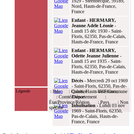
1929 - Steenbecque, 59189,
Nord, Hauts-de-France,
France
Enfant - HERMARY,
Jeanne Adéle Léonie
-
Lundi 15 déc 1930 - Saint-
Floris, 62350, Pas-de-Calais,
Hauts-de-France, France
Enfant - HERMARY,
Odette Jeanne Julienne
-
Lundi 15 avr 1935 - Saint-
Floris, 62350, Pas-de-Calais,
Hauts-de-France, France
Décès
- Mercredi 29 oct 1969
- Saint-Floris, 62350, Pas-de-
Légende
: Rue
: Quartier
Calais, Hauts-de-France,
: Ville/Commune
: Comté/Département
France
:
État/Province/Région
: Pays
: Non
Inhumation
- Lundi 03 nov
spécifié
1969 - Saint-Floris, 62350,
Pas-de-Calais, Hauts-de-
France, France