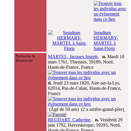
Sepulture
HERMARY-
MARTEL à
Saint-Floris
Patriarche &
MARTEL, Jacques Joseph
,
n.
Mardi 10
Matriarche
mars 1761, Thiennes, 59189, Nord,
Hauts-de-France, France
d.
Jeudi 23 mars 1820, Aire-sur-la-Lys,
62014, Pas-de-Calais, Hauts-de-France,
France
(Âgé de 59 ans) (2 x arrière-grand-père)
BEUDART, Catherine
,
n.
Vendredi 29
juin 1792, Haverskerque, 59293, Nord,
Hauts-de-France, France