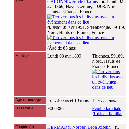
Mère
CALONNE, Adéle Florine
,
n.
Lundi 02
avr 1866, Haverskerque, 59293, Nord,
Hauts-de-France, France
d.
Jeudi 05 avr 1951, Steenbecque, 59189,
Nord, Hauts-de-France, France
(Âgé de 85 ans)
Mariage
Lundi 03 avr 1899
Thiennes, 59189,
Nord, Hauts-de-
France, France
Age au mariage
Lui : 36 ans et 10 mois - Elle : 33 ans.
ID Famille
F006386
Feuille familiale
|
Tableau familial
Conjoint(e)
HERMARY, Norbert Leon Joseph
,
n.