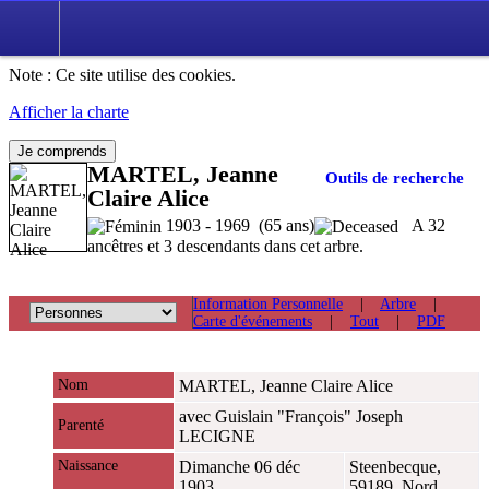
Note : Ce site utilise des cookies.
Afficher la charte
Je comprends
MARTEL, Jeanne
Outils de recherche
Claire Alice
1903 - 1969 (65 ans)
A 32
ancêtres et 3 descendants dans cet arbre.
Information Personnelle
|
Arbre
|
Carte d'événements
|
Tout
|
PDF
Nom
MARTEL
,
Jeanne Claire Alice
avec Guislain "François" Joseph
Parenté
LECIGNE
Naissance
Dimanche 06 déc
Steenbecque,
1903
59189, Nord,