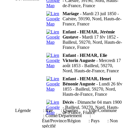
- Caëstre, 59190, Nord, Hauts-
de-France, France
Mariage
- Mardi 23 juil 1850 -
Caëstre, 59190, Nord, Hauts-de-
France, France
Enfant - HEMAR, Jérémie
Gustave
- Mardi 17 fév 1852 -
Bailleul, 59270, Nord, Hauts-de-
France, France
Enfant - HEMAR, Elie
Victorin Auguste
- Mercredi 17
août 1853 - Bailleul, 59270,
Nord, Hauts-de-France, France
Enfant - HEMAR, Henri
Bénonie Auguste
- Lundi 26 fév
1855 - Bailleul, 59270, Nord,
Hauts-de-France, France
Décès
- Dimanche 04 mars 1900
- Bailleul, 59270, Nord, Hauts-
Légende
: Rue
: Quartier
: Ville/Commune
de-France, France
: Comté/Département
:
État/Province/Région
: Pays
: Non
spécifié