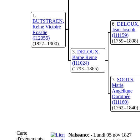
1
BUTSTRAEN,
6
DELOUX,
Reine Victoire
Jean Joseph
Rosalie
(I11159)
(I12055)
(1759 – 1808)
(1827 – 1900)
3
DELOUX,
Barbe Reine
(I11024)
(1793 – 1865)
7
SOOTS,
Marie
Angèlique
Dorothée
(I11160)
(1762 – 1840)
Carte
Naissance
- Lundi 05 nov 1827
d'événements