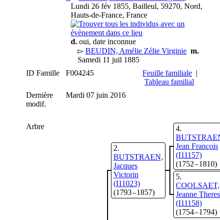
Lundi 26 fév 1855, Bailleul, 59270, Nord,
Hauts-de-France, France
d.
oui, date inconnue
▻
BEUDIN, Amélie Zélie Virginie
m.
Samedi 11 juil 1885
ID Famille
F004245
Feuille familiale
|
Tableau familial
Dernière
Mardi 07 juin 2016
modif.
Arbre
4
BUTSTRAE
Jean François
2
(I11157)
BUTSTRAEN,
(1752 – 1810)
Jacques
Victorin
5
(I11023)
COOLSAET,
(1793 – 1857)
Jeanne There
(I11158)
(1754 – 1794)