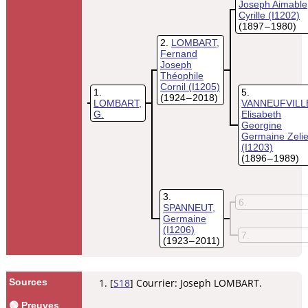
Joseph Aimable
Cyrille
(I1202)
(1897 – 1980)
2
LOMBART,
Fernand
Joseph
Théophile
Cornil
(I1205)
1
5
(1924 – 2018)
LOMBART,
VANNEUFVILL
G.
Elisabeth
Georgine
Germaine Zeli
(I1203)
(1896 – 1989)
3
6
SPANNEUT,
Germaine
(I1206)
7
(1923 – 2011)
Sources
[
S18
] Courrier: Joseph LOMBART.
🟢 Preuves