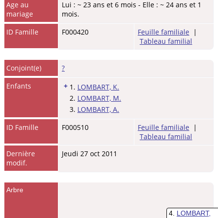
Age au
Lui : ~ 23 ans et 6 mois - Elle : ~ 24 ans et 1
mariage
mois.
ID Famille
F000420
Feuille familiale
|
Tableau familial
Conjoint(e)
?
Enfants
+
1.
LOMBART, K.
2.
LOMBART, M.
3.
LOMBART, A.
ID Famille
F000510
Feuille familiale
|
Tableau familial
Dernière
Jeudi 27 oct 2011
modif.
Arbre
4
LOMBART,