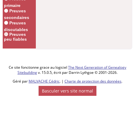
primaire
🟡 Preuves
secondaires
🟠 Preuves
discutables
🔴 Preuves
peu fiables
Ce site fonctionne grace au logiciel
The Next Generation of Genealogy
Sitebuilding
v. 15.0.5, écrit par Darrin Lythgoe © 2001-2026.
Géré par
MALVACHE Cédric
. |
Charte de protection des données
.
Basculer vers site normal