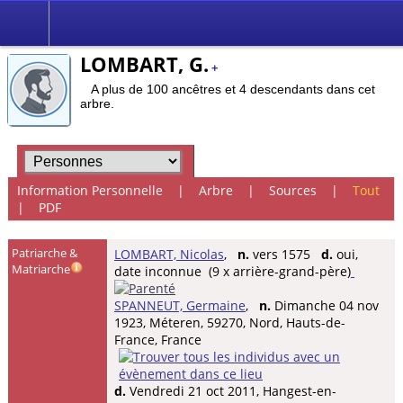
LOMBART, G.
+
A plus de 100 ancêtres et 4 descendants dans cet
arbre.
Information Personnelle
|
Arbre
|
Sources
|
Tout
|
PDF
Patriarche &
LOMBART, Nicolas
,
n.
vers 1575
d.
oui,
Matriarche
date inconnue (9 x arrière-grand-père)
SPANNEUT, Germaine
,
n.
Dimanche 04 nov
1923, Méteren, 59270, Nord, Hauts-de-
France, France
d.
Vendredi 21 oct 2011, Hangest-en-