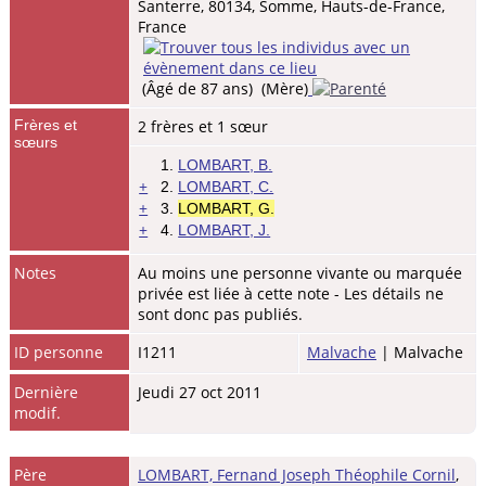
Santerre, 80134, Somme, Hauts-de-France,
France
(Âgé de 87 ans) (Mère)
Frères et
2 frères et 1 sœur
sœurs
1.
LOMBART, B.
+
2.
LOMBART, C.
+
3.
LOMBART, G.
+
4.
LOMBART, J.
Notes
Au moins une personne vivante ou marquée
privée est liée à cette note - Les détails ne
sont donc pas publiés.
ID personne
I1211
Malvache
| Malvache
Dernière
Jeudi 27 oct 2011
modif.
Père
LOMBART, Fernand Joseph Théophile Cornil
,