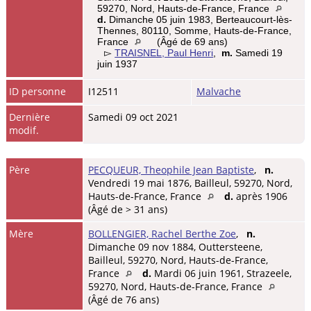
59270, Nord, Hauts-de-France, France
d.
Dimanche 05 juin 1983, Berteaucourt-lès-
Thennes, 80110, Somme, Hauts-de-France,
France
(Âgé de 69 ans)
▻
TRAISNEL, Paul Henri
,
m.
Samedi 19
juin 1937
ID personne
I12511
Malvache
Dernière
Samedi 09 oct 2021
modif.
Père
PECQUEUR, Theophile Jean Baptiste
,
n.
Vendredi 19 mai 1876, Bailleul, 59270, Nord,
Hauts-de-France, France
d.
après 1906
(Âgé de > 31 ans)
Mère
BOLLENGIER, Rachel Berthe Zoe
,
n.
Dimanche 09 nov 1884, Outtersteene,
Bailleul, 59270, Nord, Hauts-de-France,
France
d.
Mardi 06 juin 1961, Strazeele,
59270, Nord, Hauts-de-France, France
(Âgé de 76 ans)