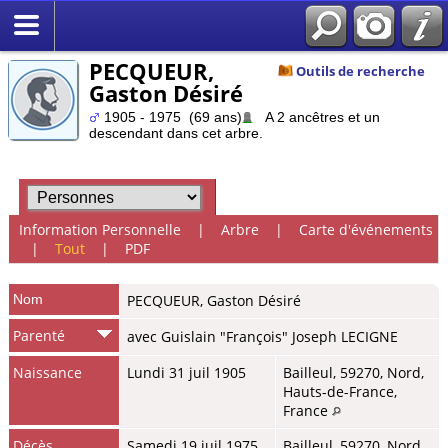
PECQUEUR,
Outils de recherche
Gaston Désiré
1905 - 1975 (69 ans)
A 2 ancêtres et un
descendant dans cet arbre.
Information Personnelle
|
Arbre
|
Carte d'événements
|
Tout
|
PDF
Nom
PECQUEUR
,
Gaston Désiré
Parenté
avec Guislain "François" Joseph LECIGNE
Naissance
Lundi 31 juil 1905
Bailleul, 59270, Nord,
Hauts-de-France,
France
Décès
Samedi 19 juil 1975
Bailleul, 59270, Nord,