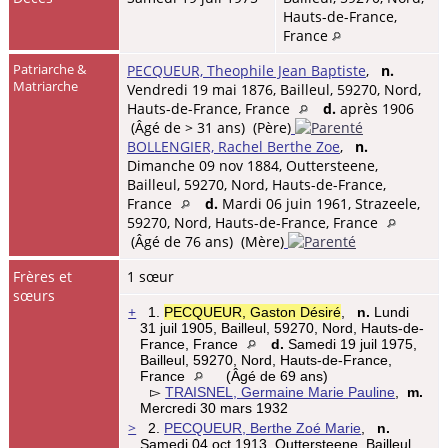
Hauts-de-France,
France
Patriarche &
PECQUEUR, Theophile Jean Baptiste
,
n.
Matriarche
Vendredi 19 mai 1876, Bailleul, 59270, Nord,
Hauts-de-France, France
d.
après 1906
(Âgé de > 31 ans) (Père)
BOLLENGIER, Rachel Berthe Zoe
,
n.
Dimanche 09 nov 1884, Outtersteene,
Bailleul, 59270, Nord, Hauts-de-France,
France
d.
Mardi 06 juin 1961, Strazeele,
59270, Nord, Hauts-de-France, France
(Âgé de 76 ans) (Mère)
Frères et
1 sœur
sœurs
+
1.
PECQUEUR, Gaston Désiré
,
n.
Lundi
31 juil 1905, Bailleul, 59270, Nord, Hauts-de-
France, France
d.
Samedi 19 juil 1975,
Bailleul, 59270, Nord, Hauts-de-France,
France
(Âgé de 69 ans)
▻
TRAISNEL, Germaine Marie Pauline
,
m.
Mercredi 30 mars 1932
>
2.
PECQUEUR, Berthe Zoé Marie
,
n.
Samedi 04 oct 1913, Outtersteene, Bailleul,