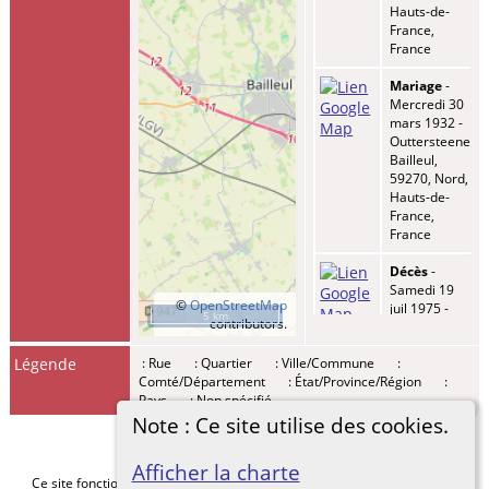
Hauts-de-
France,
France
Mariage
-
Mercredi 30
mars 1932 -
Outtersteene,
Bailleul,
59270, Nord,
Hauts-de-
France,
France
Décès
-
Samedi 19
©
OpenStreetMap
juil 1975 -
5 km
contributors.
Bailleul,
59270, Nord,
Légende
: Rue
: Quartier
: Ville/Commune
:
Hauts-de-
Comté/Département
: État/Province/Région
:
France,
Pays
: Non spécifié
France
Note : Ce site utilise des cookies.
Afficher la charte
Ce site fonctionne grace au logiciel
The Next Generation of Genealogy