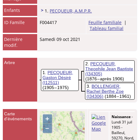
Enfants
>
1.
PECQUEUR, A.M.P.R.
ID Famille
F004417
Feuille familiale
|
Tableau familial
Dernière
Samedi 09 oct 2021
modif.
Arbre
2
PECQUEUR,
Theophile Jean Baptiste
1
PECQUEUR,
(I34305)
Gaston Désiré
(1876 – après 1906)
(I12511)
3
BOLLENGIER,
(1905 – 1975)
Rachel Berthe Zoe
(I34306)
(1884 – 1961)
Carte
Naissance
-
+
d'événements
Lundi 31 juil
–
1905 -
Bailleul,
59270, Nord,