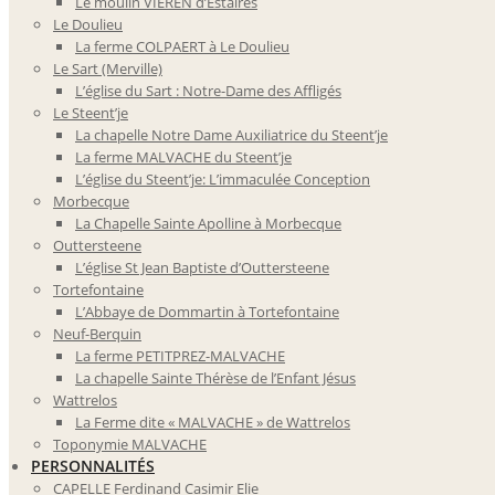
Le moulin VIEREN d’Estaires
Le Doulieu
La ferme COLPAERT à Le Doulieu
Le Sart (Merville)
L’église du Sart : Notre-Dame des Affligés
Le Steent’je
La chapelle Notre Dame Auxiliatrice du Steent’je
La ferme MALVACHE du Steent’je
L’église du Steent’je: L’immaculée Conception
Morbecque
La Chapelle Sainte Apolline à Morbecque
Outtersteene
L’église St Jean Baptiste d’Outtersteene
Tortefontaine
L’Abbaye de Dommartin à Tortefontaine
Neuf-Berquin
La ferme PETITPREZ-MALVACHE
La chapelle Sainte Thérèse de l’Enfant Jésus
Wattrelos
La Ferme dite « MALVACHE » de Wattrelos
Toponymie MALVACHE
PERSONNALITÉS
CAPELLE Ferdinand Casimir Elie