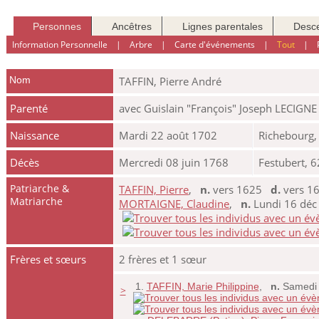
Personnes
Ancêtres
Lignes parentales
Desc
Information Personnelle
|
Arbre
|
Carte d'événements
|
Tout
|
Nom
TAFFIN
,
Pierre André
Parenté
avec Guislain "François" Joseph LECIGNE
Naissance
Mardi 22 août 1702
Richebourg,
Décès
Mercredi 08 juin 1768
Festubert, 6
Patriarche &
TAFFIN, Pierre
,
n.
vers 1625
d.
vers 16
Matriarche
MORTAIGNE, Claudine
,
n.
Lundi 16 déc 
Frères et sœurs
2 frères et 1 sœur
1.
TAFFIN, Marie Philippine
,
n.
Samedi 1
>