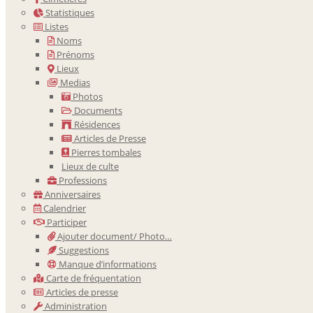
Statistiques
Listes
Noms
Prénoms
Lieux
Medias
Photos
Documents
Résidences
Articles de Presse
Pierres tombales
Lieux de culte
Professions
Anniversaires
Calendrier
Participer
Ajouter document/ Photo…
Suggestions
Manque d’informations
Carte de fréquentation
Articles de presse
Administration