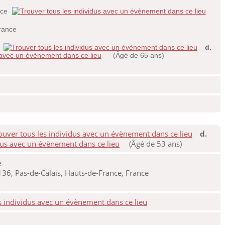
nce
rance
e
d.
(Âgé de 65 ans)
d.
(Âgé de 53 ans)
e
6, Pas-de-Calais, Hauts-de-France, France