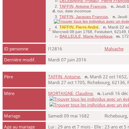
▻
DELEBARRE (Potiau), Pierre Françoi
2.
TAFFIN, Antoine François
,
n.
Jeudi 1
d.
oui, date inconnue
3.
TAFFIN, Jacques François
,
n.
Jeudi 
4.
TAFFIN, Pierre André
,
n.
Mardi 22 ao
+
Mercredi 08 juin 1768, Festubert, 62149,
▻
BAILLEULE, Marie Angélique
,
m.
172
ID personne
I12816
Malvache
Dernière modif.
Mardi 07 juin 2016
Père
TAFFIN, Antoine
,
n.
Mardi 22 oct 1652, 
Mardi 27 oct 1705, Richebourg, 62136, P
Mère
MORTAIGNE, Claudine
,
n.
Lundi 16 déc 
Mariage
Samedi 09 mai 1682
Richebourg,
Age au mariage
Lui : 29 ans et 7 mois - Elle : 23 ans et 5