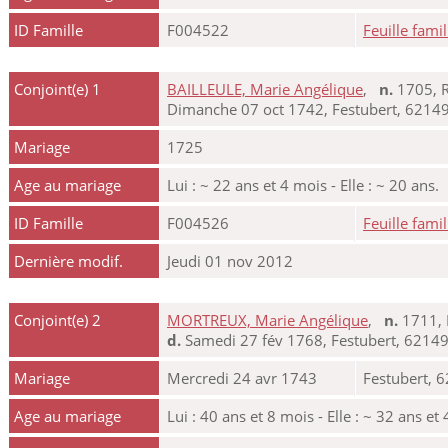
ID Famille
F004522
Feuille famil
Conjoint(e) 1
BAILLEULE, Marie Angélique
,
n.
1705, R
Dimanche 07 oct 1742, Festubert, 62149,
Mariage
1725
Age au mariage
Lui : ~ 22 ans et 4 mois - Elle : ~ 20 ans.
ID Famille
F004526
Feuille famil
Dernière modif.
Jeudi 01 nov 2012
Conjoint(e) 2
MORTREUX, Marie Angélique
,
n.
1711, 
d.
Samedi 27 fév 1768, Festubert, 62149,
Mariage
Mercredi 24 avr 1743
Festubert, 6
Age au mariage
Lui : 40 ans et 8 mois - Elle : ~ 32 ans et