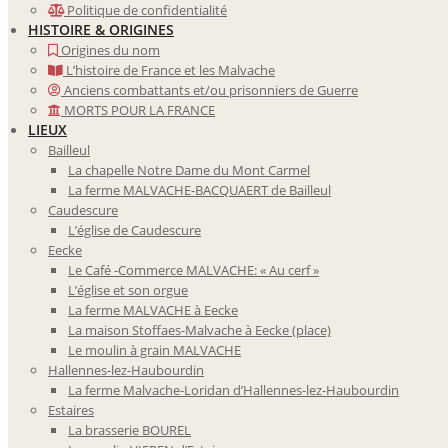
Politique de confidentialité
HISTOIRE & ORIGINES
Origines du nom
L’histoire de France et les Malvache
Anciens combattants et/ou prisonniers de Guerre
MORTS POUR LA FRANCE
LIEUX
Bailleul
La chapelle Notre Dame du Mont Carmel
La ferme MALVACHE-BACQUAERT de Bailleul
Caudescure
L’église de Caudescure
Eecke
Le Café -Commerce MALVACHE: « Au cerf »
L’église et son orgue
La ferme MALVACHE à Eecke
La maison Stoffaes-Malvache à Eecke (place)
Le moulin à grain MALVACHE
Hallennes-lez-Haubourdin
La ferme Malvache-Loridan d’Hallennes-lez-Haubourdin
Estaires
La brasserie BOUREL