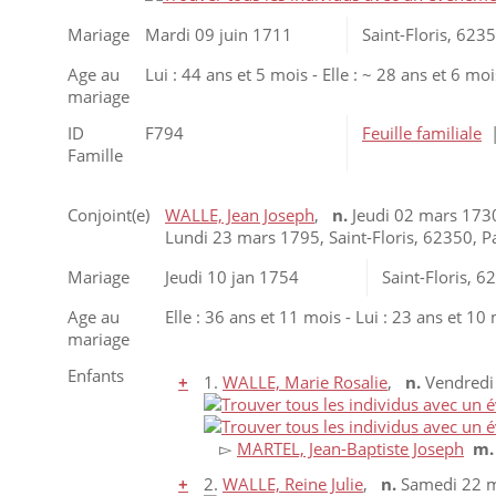
Mariage
Mardi 09 juin 1711
Saint-Floris, 623
Age au
Lui : 44 ans et 5 mois - Elle : ~ 28 ans et 6 moi
mariage
ID
F794
Feuille familiale
Famille
Conjoint(e)
WALLE, Jean Joseph
,
n.
Jeudi 02 mars 1730,
Lundi 23 mars 1795, Saint-Floris, 62350, P
Mariage
Jeudi 10 jan 1754
Saint-Floris, 
Age au
Elle : 36 ans et 11 mois - Lui : 23 ans et 10
mariage
Enfants
+
1.
WALLE, Marie Rosalie
,
n.
Vendredi 
▻
MARTEL, Jean-Baptiste Joseph
m
+
2.
WALLE, Reine Julie
,
n.
Samedi 22 ma