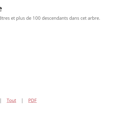
e
res et plus de 100 descendants dans cet arbre.
|
Tout
|
PDF