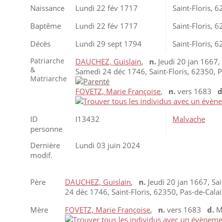
Naissance
Lundi 22 fév 1717
Saint-Floris, 
Baptême
Lundi 22 fév 1717
Saint-Floris, 
Décès
Lundi 29 sept 1794
Saint-Floris, 
Patriarche
DAUCHEZ, Guislain
,
n.
Jeudi 20 jan 1667, 
&
Samedi 24 déc 1746, Saint-Floris, 62350, 
Matriarche
FOVETZ, Marie Françoise
,
n.
vers 1683
d
ID
I13432
Malvache
personne
Dernière
Lundi 03 juin 2024
modif.
Père
DAUCHEZ, Guislain
,
n.
Jeudi 20 jan 1667, Sai
24 déc 1746, Saint-Floris, 62350, Pas-de-Cala
Mère
FOVETZ, Marie Françoise
,
n.
vers 1683
d.
Me