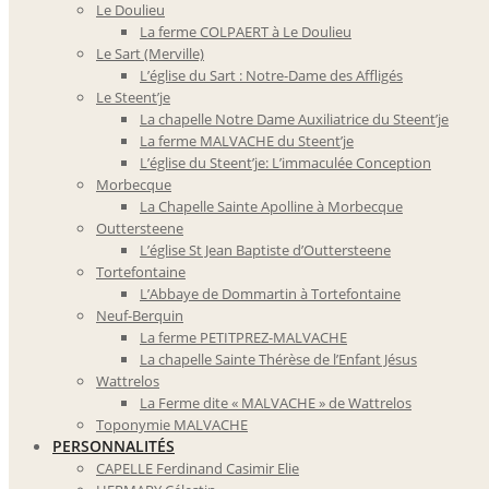
Le Doulieu
La ferme COLPAERT à Le Doulieu
Le Sart (Merville)
L’église du Sart : Notre-Dame des Affligés
Le Steent’je
La chapelle Notre Dame Auxiliatrice du Steent’je
La ferme MALVACHE du Steent’je
L’église du Steent’je: L’immaculée Conception
Morbecque
La Chapelle Sainte Apolline à Morbecque
Outtersteene
L’église St Jean Baptiste d’Outtersteene
Tortefontaine
L’Abbaye de Dommartin à Tortefontaine
Neuf-Berquin
La ferme PETITPREZ-MALVACHE
La chapelle Sainte Thérèse de l’Enfant Jésus
Wattrelos
La Ferme dite « MALVACHE » de Wattrelos
Toponymie MALVACHE
PERSONNALITÉS
CAPELLE Ferdinand Casimir Elie