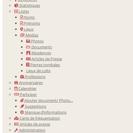
Statistiques
Listes
Noms
Prénoms
Lieux
Medias
Photos
Documents
Résidences
Articles de Presse
Pierres tombales
Lieux de culte
Professions
Anniversaires
Calendrier
Participer
Ajouter document/ Photo…
Suggestions
Manque d’informations
Carte de fréquentation
Articles de presse
Administration