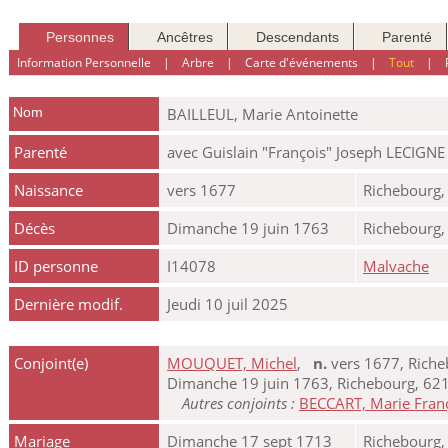
Personnes
Ancêtres
Descendants
Parenté
Information Personnelle
|
Arbre
|
Carte d'événements
|
Tout
|
Nom
BAILLEUL
,
Marie Antoinette
Parenté
avec Guislain "François" Joseph LECIGNE
Naissance
vers 1677
Richebourg,
Décès
Dimanche 19 juin 1763
Richebourg,
ID personne
I14078
Malvache
Dernière modif.
Jeudi 10 juil 2025
Conjoint(e)
MOUQUET, Michel
,
n.
vers 1677, Riche
Dimanche 19 juin 1763, Richebourg, 621
Autres conjoints :
BECCART, Marie Fran
Mariage
Dimanche 17 sept 1713
Richebourg,