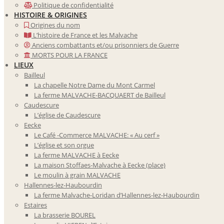
Politique de confidentialité
HISTOIRE & ORIGINES
Origines du nom
L’histoire de France et les Malvache
Anciens combattants et/ou prisonniers de Guerre
MORTS POUR LA FRANCE
LIEUX
Bailleul
La chapelle Notre Dame du Mont Carmel
La ferme MALVACHE-BACQUAERT de Bailleul
Caudescure
L’église de Caudescure
Eecke
Le Café -Commerce MALVACHE: « Au cerf »
L’église et son orgue
La ferme MALVACHE à Eecke
La maison Stoffaes-Malvache à Eecke (place)
Le moulin à grain MALVACHE
Hallennes-lez-Haubourdin
La ferme Malvache-Loridan d’Hallennes-lez-Haubourdin
Estaires
La brasserie BOUREL