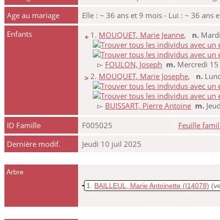
Age au mariage
Elle : ~ 36 ans et 9 mois - Lui : ~ 36 ans 
Enfants
1.
MOUQUET, Marie Jeanne
,
n.
Mardi
+
▻
FOULON, Joseph
m.
Mercredi 15
2.
MOUQUET, Marie Josephe
,
n.
Lund
>
▻
BUISSART, Pierre Antoine
m.
Jeud
ID Famille
F005025
Feuille famil
Dernière modif.
Jeudi 10 juil 2025
Arbre
1
BAILLEUL, Marie Antoinette
(I14078)
(v