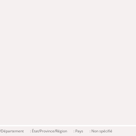
é/Département
: État/Province/Région
: Pays
: Non spécifié