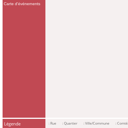
Carte d'événements
Légende
: Rue
: Quartier
: Ville/Commune
: Comt