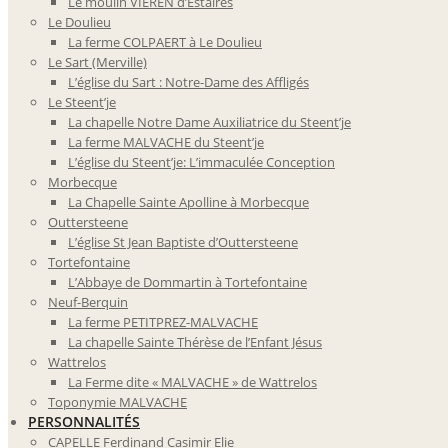
Le moulin VIEREN d’Estaires
Le Doulieu
La ferme COLPAERT à Le Doulieu
Le Sart (Merville)
L’église du Sart : Notre-Dame des Affligés
Le Steent’je
La chapelle Notre Dame Auxiliatrice du Steent’je
La ferme MALVACHE du Steent’je
L’église du Steent’je: L’immaculée Conception
Morbecque
La Chapelle Sainte Apolline à Morbecque
Outtersteene
L’église St Jean Baptiste d’Outtersteene
Tortefontaine
L’Abbaye de Dommartin à Tortefontaine
Neuf-Berquin
La ferme PETITPREZ-MALVACHE
La chapelle Sainte Thérèse de l’Enfant Jésus
Wattrelos
La Ferme dite « MALVACHE » de Wattrelos
Toponymie MALVACHE
PERSONNALITÉS
CAPELLE Ferdinand Casimir Elie