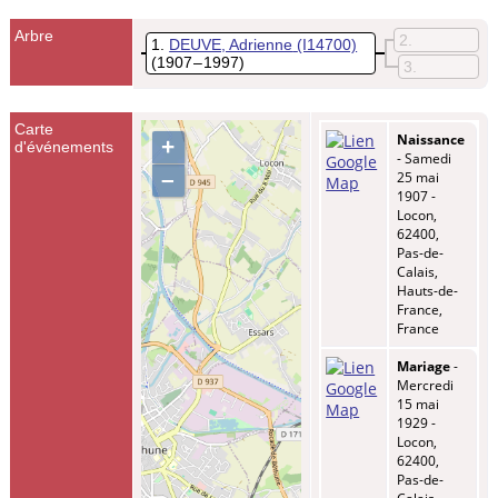
Arbre
2
1
DEUVE, Adrienne
(I14700)
(1907 – 1997)
3
Carte
Naissance
+
d'événements
- Samedi
–
25 mai
1907 -
Locon,
62400,
Pas-de-
Calais,
Hauts-de-
France,
France
Mariage
-
Mercredi
15 mai
1929 -
Locon,
62400,
Pas-de-