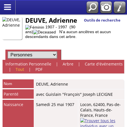
DEUVE, Adrienne
Outils de recherche
1907 - 1997 (90
ans)
N'a aucun ancêtres et aucun
descendants dans cet arbre.
Information Personnelle
|
Arbre
|
Carte d'événements
|
Tout
|
PDF
Nom
DEUVE
,
Adrienne
Parenté
avec Guislain "François" Joseph LECIGNE
Naissance
Samedi 25 mai 1907
Locon, 62400, Pas-de-
Calais, Hauts-de-
France, France