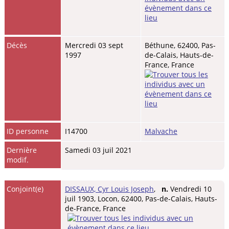
Décès
Mercredi 03 sept
Béthune, 62400, Pas-
1997
de-Calais, Hauts-de-
France, France
ID personne
I14700
Malvache
Dernière
Samedi 03 juil 2021
modif.
Conjoint(e)
DISSAUX, Cyr Louis Joseph
,
n.
Vendredi 10
juil 1903, Locon, 62400, Pas-de-Calais, Hauts-
de-France, France